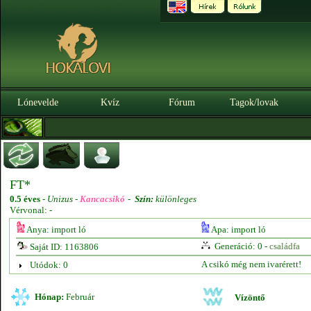
Lónevelde
Kvíz
Fórum
Tagok/lovak
FT*
0.5 éves
-
Unizus -
Kancacsikó
-
Szín:
különleges
Vérvonal: -
Anya: import ló
Apa: import ló
Generáció: 0 -
családfa
Saját ID: 1163806
A csikó még nem ivarérett!
Utódok: 0
Hónap:
Február
Vízöntő