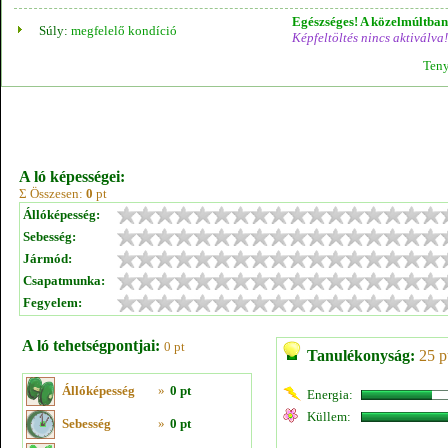
Egészséges! A közelmúltban 
Súly:
megfelelő kondíció
Képfeltöltés nincs aktiválva!
Teny
A ló képességei:
Σ Összesen:
0
pt
Állóképesség:
Sebesség:
Jármód:
Csapatmunka:
Fegyelem:
A ló tehetségpontjai:
0 pt
Tanulékonyság:
25 p
Állóképesség
»
0 pt
Energia:
Küllem:
Sebesség
»
0 pt