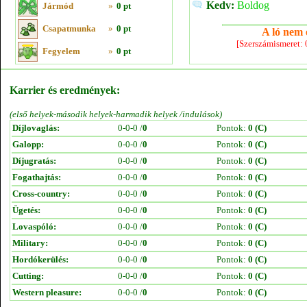
Kedv:
Boldog
Jármód
»
0 pt
Csapatmunka
»
0 pt
A ló nem e
[Szerszámismeret:
Fegyelem
»
0 pt
Karrier és eredmények:
(első helyek-második helyek-harmadik helyek /indulások)
Díjlovaglás:
0-0-0 /
0
Pontok:
0 (C)
Galopp:
0-0-0 /
0
Pontok:
0 (C)
Díjugratás:
0-0-0 /
0
Pontok:
0 (C)
Fogathajtás:
0-0-0 /
0
Pontok:
0 (C)
Cross-country:
0-0-0 /
0
Pontok:
0 (C)
Ügetés:
0-0-0 /
0
Pontok:
0 (C)
Lovaspóló:
0-0-0 /
0
Pontok:
0 (C)
Military:
0-0-0 /
0
Pontok:
0 (C)
Hordókerülés:
0-0-0 /
0
Pontok:
0 (C)
Cutting:
0-0-0 /
0
Pontok:
0 (C)
Western pleasure:
0-0-0 /
0
Pontok:
0 (C)