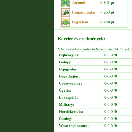
Jármód
»
341 pt
Csapatmunka
»
253 pt
Fegyelem
»
258 pt
Karrier és eredmények:
(első helyek-második helyek-harmadik helyek 
Díjlovaglás:
0-0-0 /
0
Galopp:
0-0-0 /
0
Díjugratás:
0-0-0 /
0
Fogathajtás:
0-0-0 /
0
Cross-country:
0-0-0 /
0
Ügetés:
0-0-0 /
0
Lovaspóló:
0-0-0 /
0
Military:
0-0-0 /
0
Hordókerülés:
0-0-0 /
0
Cutting:
0-0-0 /
0
Western pleasure:
0-0-0 /
0