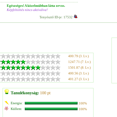
Egészséges! A közelmúltban látta orvos.
Képfeltöltés nincs aktiválva!
Tenyésztő ID-je: 17532
400.79 (3. Lv.)
1247.71 (7. Lv.)
1501.87 (8. Lv.)
400.56 (3. Lv.)
401.27 (3. Lv.)
Tanulékonyság:
100 pt
Energia:
100%
Küllem:
100%