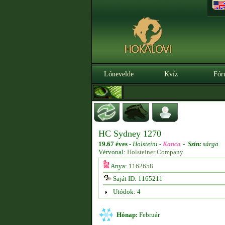
Lónevelde
Kvíz
Fór
HC Sydney 1270
19.67 éves
-
Holsteini -
Kanca
-
Szín:
sárga
Vérvonal:
Holsteiner Company
Anya:
1162658
Saját ID: 1165211
Utódok: 4
Hónap:
Február