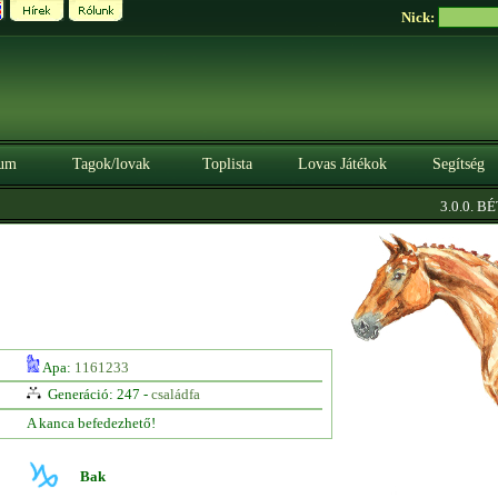
Nick:
um
Tagok/lovak
Toplista
Lovas Játékok
Segítség
3.0.0. BÉTA
Apa:
1161233
Generáció: 247 -
családfa
A kanca befedezhető!
Bak