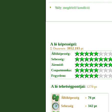
Súly:
megfelelő kondíció
A ló képességei:
Σ Összesen:
3952.193
pt
Állóképesség:
Sebesség:
Jármód:
Csapatmunka:
Fegyelem:
A ló tehetségpontjai:
1270 pt
Állóképesség
»
76 pt
Sebesség
»
342 pt