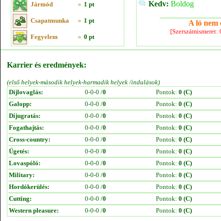
Kedv:
Boldog
Jármód
»
1 pt
Csapatmunka
»
1 pt
A ló nem e
[Szerszámismeret:
Fegyelem
»
0 pt
Karrier és eredmények:
(első helyek-második helyek-harmadik helyek /indulások)
Díjlovaglás:
0-0-0 /
0
Pontok:
0 (C)
Galopp:
0-0-0 /
0
Pontok:
0 (C)
Díjugratás:
0-0-0 /
0
Pontok:
0 (C)
Fogathajtás:
0-0-0 /
0
Pontok:
0 (C)
Cross-country:
0-0-0 /
0
Pontok:
0 (C)
Ügetés:
0-0-0 /
0
Pontok:
0 (C)
Lovaspóló:
0-0-0 /
0
Pontok:
0 (C)
Military:
0-0-0 /
0
Pontok:
0 (C)
Hordókerülés:
0-0-0 /
0
Pontok:
0 (C)
Cutting:
0-0-0 /
0
Pontok:
0 (C)
Western pleasure:
0-0-0 /
0
Pontok:
0 (C)