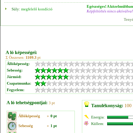
Egészséges! A közelmúltban 
Súly:
megfelelő kondíció
Képfeltöltés nincs aktiválva!
Tenyé
A ló képességei:
Σ Összesen:
1109.3
pt
Állóképesség:
Sebesség:
Jármód:
Csapatmunka:
Fegyelem:
A ló tehetségpontjai:
3 pt
Tanulékonyság:
100 
Állóképesség
»
0 pt
Energia:
Küllem:
Sebesség
»
1 pt