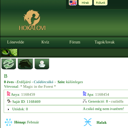
Lónevelde
Kvíz
Fórum
Tagok/lovak
B
0 éves
-
Erdőjáró -
Csődörcsikó
-
Szín:
különleges
Vérvonal:
* Magic in the Forest *
Anya:
1168459
Apa:
1168454
Generáció: 8 -
családfa
Saját ID: 1168469
A csikó még nem ivarérett!
Utódok: 0
Hónap:
Február
Halak