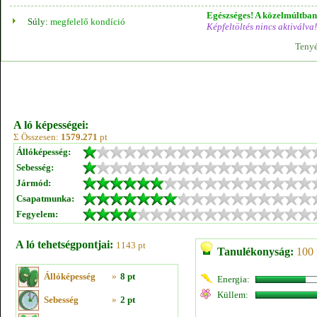
Egészséges! A közelmúltban 
Súly:
megfelelő kondíció
Képfeltöltés nincs aktiválva!
Tenyé
A ló képességei:
Σ Összesen:
1579.271
pt
Állóképesség:
Sebesség:
Jármód:
Csapatmunka:
Fegyelem:
A ló tehetségpontjai:
1143 pt
Tanulékonyság:
100 
Állóképesség
»
8 pt
Energia:
Küllem:
Sebesség
»
2 pt