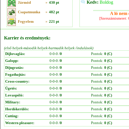
Kedv:
Boldog
Jármód
»
430 pt
Csapatmunka
»
482 pt
A ló nem e
[Szerszámismeret:
Fegyelem
»
221 pt
Karrier és eredmények:
(első helyek-második helyek-harmadik helyek /indulások)
Díjlovaglás:
0-0-0 /
0
Pontok:
0 (C)
Galopp:
0-0-0 /
0
Pontok:
0 (C)
Díjugratás:
0-0-0 /
0
Pontok:
0 (C)
Fogathajtás:
0-0-0 /
0
Pontok:
0 (C)
Cross-country:
0-0-0 /
0
Pontok:
0 (C)
Ügetés:
0-0-0 /
0
Pontok:
0 (C)
Lovaspóló:
0-0-0 /
0
Pontok:
0 (C)
Military:
0-0-0 /
0
Pontok:
0 (C)
Hordókerülés:
0-0-0 /
0
Pontok:
0 (C)
Cutting:
0-0-0 /
0
Pontok:
0 (C)
Western pleasure:
0-0-0 /
0
Pontok:
0 (C)