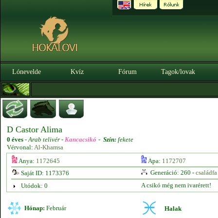
Lónevelde
Kvíz
Fórum
Tagok/lovak
D Castor Alima
0 éves
-
Arab telivér -
Kancacsikó
-
Szín:
fekete
Vérvonal:
Al-Khamsa
Anya:
1172645
Apa:
1172707
Generáció: 260 -
családfa
Saját ID: 1173376
A csikó még nem ivarérett!
Utódok: 0
Hónap:
Február
Halak