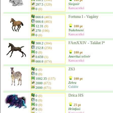
Sleipnir
297.5
(320)
Kancacsikó
0
(0)
Fortuna I - Vagány
666.6
(483)
666.6
(483)
12.31
(9)
100 pt
Trakehneni
270
(196)
Kancacsikó
0
(0)
FAmXXIV - Találat I*
300.2
(304)
252.8
(256)
0
(0)
100 pt
Amerikai telivér
0.659
(1)
Kancacsikó
666.6
(674)
Z63
0
(0)
0
(0)
1002.35
(137)
100 pt
Zebra
2000
(672)
Csődör
2000
(671)
Drica HS
0
(0)
0
(0)
0
(0)
25 pt
Hrímfaxi
0
(0)
Kancacsikó