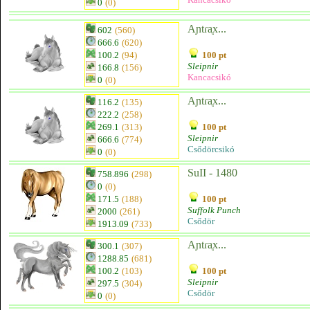
0
(0)
Aɲtɾᶏx...
602
(560)
666.6
(620)
100.2
(94)
100 pt
Sleipnir
166.8
(156)
Kancacsikó
0
(0)
Aɲtɾᶏx...
116.2
(135)
222.2
(258)
269.1
(313)
100 pt
Sleipnir
666.6
(774)
Csődörcsikó
0
(0)
SuII - 1480
758.896
(298)
0
(0)
171.5
(188)
100 pt
Suffolk Punch
2000
(261)
Csődör
1913.09
(733)
Aɲtɾᶏx...
300.1
(307)
1288.85
(681)
100.2
(103)
100 pt
Sleipnir
297.5
(304)
Csődör
0
(0)