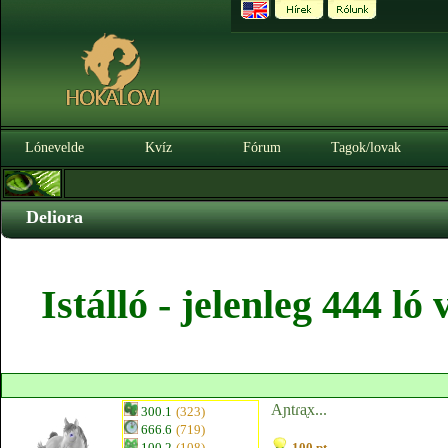
Lónevelde
Kvíz
Fórum
Tagok/lovak
Deliora
Istálló - jelenleg 444 l
Aɲtɾᶏx...
300.1
(323)
666.6
(719)
100.2
(108)
100 pt