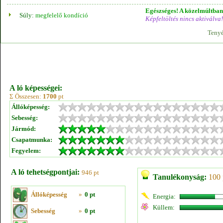
Egészséges! A közelmúltban 
Súly:
megfelelő kondíció
Képfeltöltés nincs aktiválva!
Tenyé
A ló képességei:
Σ Összesen:
1700
pt
Állóképesség:
Sebesség:
Jármód:
Csapatmunka:
Fegyelem:
A ló tehetségpontjai:
946 pt
Tanulékonyság:
100 
Állóképesség
»
0 pt
Energia:
Küllem:
Sebesség
»
0 pt