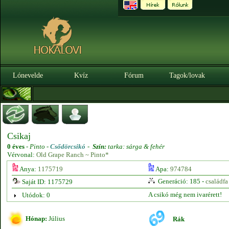
Lónevelde
Kvíz
Fórum
Tagok/lovak
Csikaj
0 éves
-
Pinto -
Csődörcsikó
-
Szín:
tarka: sárga & fehér
Vérvonal:
Old Grape Ranch ~ Pinto*
Anya:
1175719
Apa:
974784
Generáció: 185 -
családfa
Saját ID: 1175729
A csikó még nem ivarérett!
Utódok: 0
Hónap:
Július
Rák