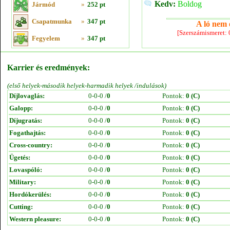
Kedv:
Boldog
Jármód
»
252 pt
Csapatmunka
»
347 pt
A ló nem e
[Szerszámismeret:
Fegyelem
»
347 pt
Karrier és eredmények:
(első helyek-második helyek-harmadik helyek /indulások)
Díjlovaglás:
0-0-0 /
0
Pontok:
0 (C)
Galopp:
0-0-0 /
0
Pontok:
0 (C)
Díjugratás:
0-0-0 /
0
Pontok:
0 (C)
Fogathajtás:
0-0-0 /
0
Pontok:
0 (C)
Cross-country:
0-0-0 /
0
Pontok:
0 (C)
Ügetés:
0-0-0 /
0
Pontok:
0 (C)
Lovaspóló:
0-0-0 /
0
Pontok:
0 (C)
Military:
0-0-0 /
0
Pontok:
0 (C)
Hordókerülés:
0-0-0 /
0
Pontok:
0 (C)
Cutting:
0-0-0 /
0
Pontok:
0 (C)
Western pleasure:
0-0-0 /
0
Pontok:
0 (C)