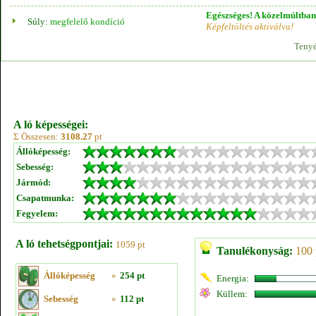
Egészséges! A közelmúltban 
Súly:
megfelelő kondíció
Képfeltöltés aktiválva!
Tenyé
A ló képességei:
Σ Összesen:
3108.27
pt
Állóképesség:
Sebesség:
Jármód:
Csapatmunka:
Fegyelem:
A ló tehetségpontjai:
1059 pt
Tanulékonyság:
100 
Állóképesség
»
254 pt
Energia:
Küllem:
Sebesség
»
112 pt