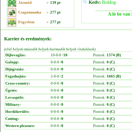
Kedv:
Boldog
Jármód
»
139 pt
Csapatmunka
»
277 pt
A ló be van 
Fegyelem
»
277 pt
Karrier és eredmények:
(első helyek-második helyek-harmadik helyek /indulások)
Díjlovaglás:
10-0-0 /
10
Pontok:
1574 (B)
Galopp:
0-0-0 /
0
Pontok:
0 (C)
Díjugratás:
0-0-0 /
0
Pontok:
0 (C)
Fogathajtás:
2-0-0 /
2
Pontok:
1665 (B)
Cross-country:
0-0-0 /
0
Pontok:
0 (C)
Ügetés:
0-0-0 /
0
Pontok:
0 (C)
Lovaspóló:
0-0-0 /
0
Pontok:
0 (C)
Military:
0-0-0 /
0
Pontok:
0 (C)
Hordókerülés:
0-0-0 /
0
Pontok:
0 (C)
Cutting:
0-0-0 /
0
Pontok:
0 (C)
Western pleasure:
0-0-0 /
0
Pontok:
0 (C)