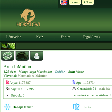
Lónevelde
Kvíz
Fórum
Tagok/lovak
Arun InMotion
4.25 éves
-
Mangalarga Marchador -
Csődör
-
Szín:
fekete
Vérvonal:
Marchadors InMotion
Anya:
1175887
Apa:
1173734
Generáció: 74 -
családfa
Saját ID: 1177958
Fedezések ebben a körben:
0
Utódok: 0
Hónap:
Január
Szűz