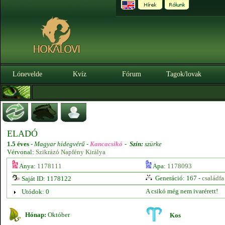
Lónevelde
Kvíz
Fórum
Tagok/lovak
ELADÓ
1.5 éves
-
Magyar hidegvérű -
Kancacsikó
-
Szín:
szürke
Vérvonal:
Szikrázó Napfény Királya
Anya:
1178111
Apa:
1178093
Generáció: 167 -
családfa
Saját ID: 1178122
A csikó még nem ivarérett!
Utódok: 0
Hónap:
Október
Kos