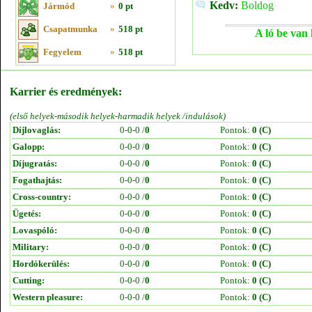
Kedv:
Boldog
Jármód
»
0 pt
Csapatmunka
»
518 pt
A ló be van 
Fegyelem
»
518 pt
Karrier és eredmények:
(első helyek-második helyek-harmadik helyek /indulások)
Díjlovaglás:
0-0-0 /
0
Pontok:
0 (C)
Galopp:
0-0-0 /
0
Pontok:
0 (C)
Díjugratás:
0-0-0 /
0
Pontok:
0 (C)
Fogathajtás:
0-0-0 /
0
Pontok:
0 (C)
Cross-country:
0-0-0 /
0
Pontok:
0 (C)
Ügetés:
0-0-0 /
0
Pontok:
0 (C)
Lovaspóló:
0-0-0 /
0
Pontok:
0 (C)
Military:
0-0-0 /
0
Pontok:
0 (C)
Hordókerülés:
0-0-0 /
0
Pontok:
0 (C)
Cutting:
0-0-0 /
0
Pontok:
0 (C)
Western pleasure:
0-0-0 /
0
Pontok:
0 (C)