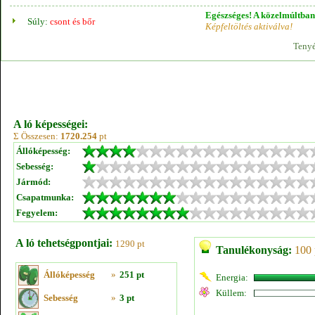
Egészséges! A közelmúltban 
Súly:
csont és bőr
Képfeltöltés aktiválva!
Tenyé
A ló képességei:
Σ Összesen:
1720.254
pt
Állóképesség:
Sebesség:
Jármód:
Csapatmunka:
Fegyelem:
A ló tehetségpontjai:
1290 pt
Tanulékonyság:
100 
Állóképesség
»
251 pt
Energia:
Küllem:
Sebesség
»
3 pt