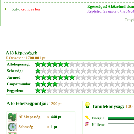
Egészséges! A közelmúltban 
Súly:
csont és bőr
Képfeltöltés nincs aktiválva!
Tenyé
A ló képességei:
Σ Összesen:
1700.001
pt
Állóképesség:
Sebesség:
Jármód:
Csapatmunka:
Fegyelem:
A ló tehetségpontjai:
1290 pt
Tanulékonyság:
100 
Állóképesség
»
440 pt
Energia:
Küllem:
Sebesség
»
1 pt