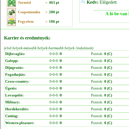
Kedv:
Elégedett
Jármód
»
463 pt
Csapatmunka
»
280 pt
A ló be van 
Fegyelem
»
106 pt
Karrier és eredmények:
(első helyek-második helyek-harmadik helyek /indulások)
Díjlovaglás:
0-0-0 /
0
Pontok:
0 (C)
Galopp:
0-0-0 /
0
Pontok:
0 (C)
Díjugratás:
0-0-0 /
0
Pontok:
0 (C)
Fogathajtás:
0-0-0 /
0
Pontok:
0 (C)
Cross-country:
0-0-0 /
0
Pontok:
0 (C)
Ügetés:
0-0-0 /
0
Pontok:
0 (C)
Lovaspóló:
0-0-0 /
0
Pontok:
0 (C)
Military:
0-0-0 /
0
Pontok:
0 (C)
Hordókerülés:
0-0-0 /
0
Pontok:
0 (C)
Cutting:
0-0-0 /
0
Pontok:
0 (C)
Western pleasure:
0-0-0 /
0
Pontok:
0 (C)