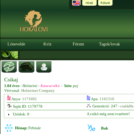
Lónevelde
Kvíz
Fórum
Tagok/lovak
Csikaj
1.04 éves
-
Holsteini -
Kancacsikó
-
Szín:
pej
Vérvonal:
Holsteiner Company
Anya:
1171692
Apa:
1161510
Generáció: 247 -
családfa
Saját ID: 1179778
A csikó még nem ivarérett!
Utódok: 0
Hónap:
Február
Bak