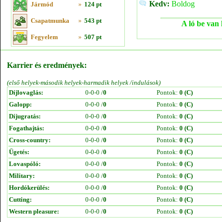
Kedv:
Boldog
Jármód
»
124 pt
Csapatmunka
»
543 pt
A ló be van 
Fegyelem
»
507 pt
Karrier és eredmények:
(első helyek-második helyek-harmadik helyek /indulások)
Díjlovaglás:
0-0-0 /
0
Pontok:
0 (C)
Galopp:
0-0-0 /
0
Pontok:
0 (C)
Díjugratás:
0-0-0 /
0
Pontok:
0 (C)
Fogathajtás:
0-0-0 /
0
Pontok:
0 (C)
Cross-country:
0-0-0 /
0
Pontok:
0 (C)
Ügetés:
0-0-0 /
0
Pontok:
0 (C)
Lovaspóló:
0-0-0 /
0
Pontok:
0 (C)
Military:
0-0-0 /
0
Pontok:
0 (C)
Hordókerülés:
0-0-0 /
0
Pontok:
0 (C)
Cutting:
0-0-0 /
0
Pontok:
0 (C)
Western pleasure:
0-0-0 /
0
Pontok:
0 (C)