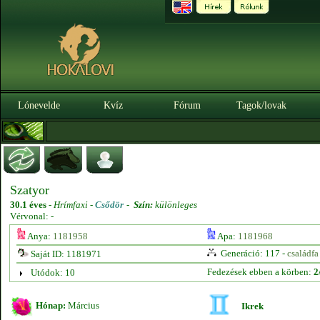
Lónevelde
Kvíz
Fórum
Tagok/lovak
Szatyor
30.1 éves
-
Hrímfaxi -
Csődör
-
Szín:
különleges
Vérvonal: -
Anya:
1181958
Apa:
1181968
Generáció: 117 -
családfa
Saját ID: 1181971
Fedezések ebben a körben:
2
Utódok: 10
Hónap:
Március
Ikrek