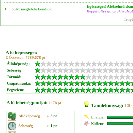
Egészséges! A közelmúltban 
Súly:
megfelelő kondíció
Képfeltöltés nincs aktiválva!
Tenyé
A ló képességei:
Σ Összesen:
4789.678
pt
Állóképesség:
Sebesség:
Jármód:
Csapatmunka:
Fegyelem:
A ló tehetségpontjai:
1178 pt
Tanulékonyság:
100 
Állóképesség
»
3 pt
Energia:
Küllem:
Sebesség
»
1 pt