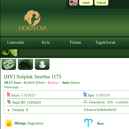
Lónevelde
Kvíz
Fórum
Tagok/lovak
[HV] Széplak Szerbia 1175
10.17 éves
-
Kisbéri félvér -
Kanca
-
Szín:
fekete
Vérvonal: -
Anya:
1183625
Apa:
1185510
Generáció: 165 -
családfa
Saját ID: 1185629
A kanca befedezhető!
Utódok: 0
Hónap:
Augusztus
Kos