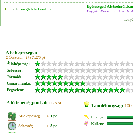
Egészséges! A közelmúltban 
Súly:
megfelelő kondíció
Képfeltöltés nincs aktiválva!
Tenyé
A ló képességei:
Σ Összesen:
2737.275
pt
Állóképesség:
Sebesség:
Jármód:
Csapatmunka:
Fegyelem:
A ló tehetségpontjai:
1175 pt
Tanulékonyság:
100 
Állóképesség
»
1 pt
Energia:
Küllem:
Sebesség
»
5 pt