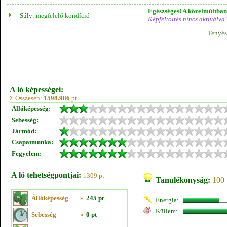
Egészséges! A közelmúltban 
Súly:
megfelelő kondíció
Képfeltöltés nincs aktiválva!
Tenyés
A ló képességei:
Σ Összesen:
1598.986
pt
Állóképesség:
Sebesség:
Jármód:
Csapatmunka:
Fegyelem:
A ló tehetségpontjai:
1309 pt
Tanulékonyság:
100 
Állóképesség
»
245 pt
Energia:
Küllem:
Sebesség
»
0 pt