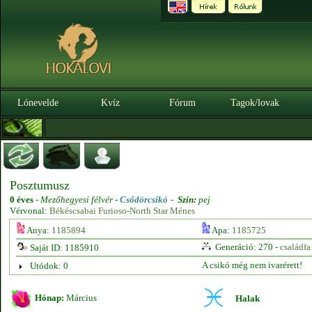
Lónevelde
Kvíz
Fórum
Tagok/lovak
Posztumusz
0 éves
-
Mezőhegyesi félvér -
Csődörcsikó
-
Szín:
pej
Vérvonal:
Békéscsabai Furioso-North Star Ménes
Anya:
1185894
Apa:
1185725
Generáció: 270 -
családfa
Saját ID: 1185910
A csikó még nem ivarérett!
Utódok: 0
Hónap:
Március
Halak