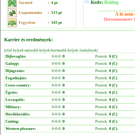
Kedv:
Boldog
Jármód
»
4 pt
Csapatmunka
»
515 pt
A ló nem e
[Szerszámismeret:
Fegyelem
»
545 pt
Karrier és eredmények:
(első helyek-második helyek-harmadik helyek /indulások)
Díjlovaglás:
0-0-0 /
0
Pontok:
0 (C)
Galopp:
0-0-0 /
0
Pontok:
0 (C)
Díjugratás:
0-0-0 /
0
Pontok:
0 (C)
Fogathajtás:
0-0-0 /
0
Pontok:
0 (C)
Cross-country:
0-0-0 /
0
Pontok:
0 (C)
Ügetés:
0-0-0 /
0
Pontok:
0 (C)
Lovaspóló:
0-0-0 /
0
Pontok:
0 (C)
Military:
0-0-0 /
0
Pontok:
0 (C)
Hordókerülés:
0-0-0 /
0
Pontok:
0 (C)
Cutting:
0-0-0 /
0
Pontok:
0 (C)
Western pleasure:
0-0-0 /
0
Pontok:
0 (C)