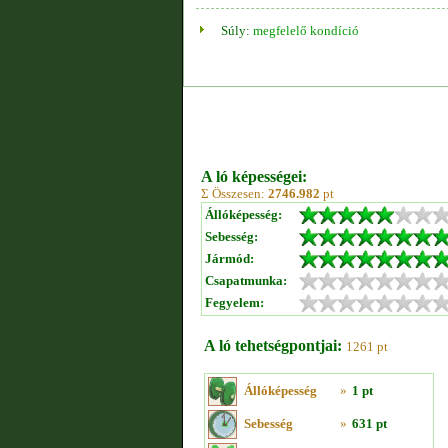
Súly:
megfelelő kondíció
A ló képességei:
Σ Összesen:
2746.982
pt
Állóképesség:
Sebesség:
Jármód:
Csapatmunka:
Fegyelem:
A ló tehetségpontjai:
1261 pt
Állóképesség
»
1 pt
Sebesség
»
631 pt