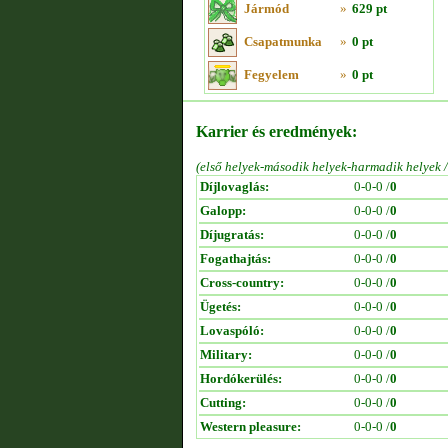
Jármód
»
629 pt
Csapatmunka
»
0 pt
Fegyelem
»
0 pt
Karrier és eredmények:
(első helyek-második helyek-harmadik helyek 
Díjlovaglás:
0-0-0 /
0
Galopp:
0-0-0 /
0
Díjugratás:
0-0-0 /
0
Fogathajtás:
0-0-0 /
0
Cross-country:
0-0-0 /
0
Ügetés:
0-0-0 /
0
Lovaspóló:
0-0-0 /
0
Military:
0-0-0 /
0
Hordókerülés:
0-0-0 /
0
Cutting:
0-0-0 /
0
Western pleasure:
0-0-0 /
0