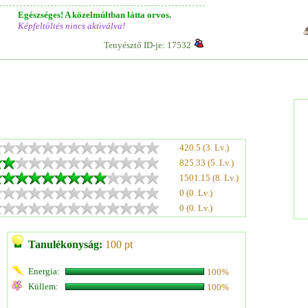
Egészséges! A közelmúltban látta orvos.
Képfeltöltés nincs aktiválva!
Tenyésztő ID-je: 17532
420.5 (3. Lv.)
825.33 (5. Lv.)
1501.15 (8. Lv.)
0 (0. Lv.)
0 (0. Lv.)
Tanulékonyság:
100 pt
Energia:
100%
Küllem:
100%