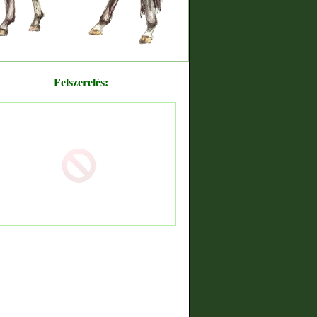
Felszerelés: