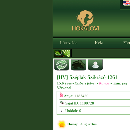
Lónevelde
Kvíz
Fór
[HV] Széplak Szikrázó 1261
15.6 éves
-
Kisbéri félvér -
Kanca
-
Szín:
pej
Vérvonal: -
Anya:
1185430
Saját ID: 1188728
Utódok: 0
Hónap:
Augusztus