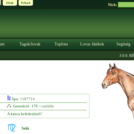
Nick:
um
Tagok/lovak
Toplista
Lovas Játékok
Segítség
3.0.0. BÉT
Apa:
1187714
Generáció: 170 -
családfa
A kanca befedezhető!
Szűz