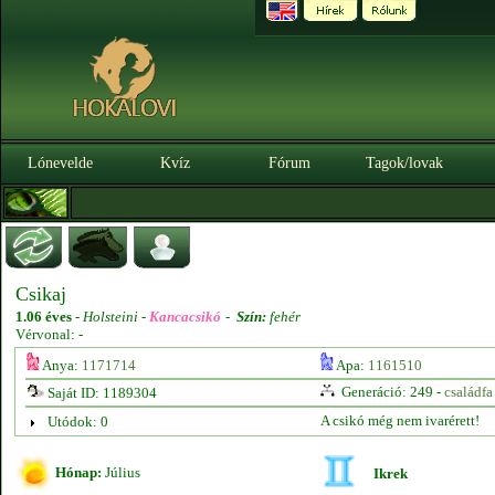
Lónevelde
Kvíz
Fórum
Tagok/lovak
Csikaj
1.06 éves
-
Holsteini -
Kancacsikó
-
Szín:
fehér
Vérvonal: -
Anya:
1171714
Apa:
1161510
Generáció: 249 -
családfa
Saját ID: 1189304
A csikó még nem ivarérett!
Utódok: 0
Hónap:
Július
Ikrek