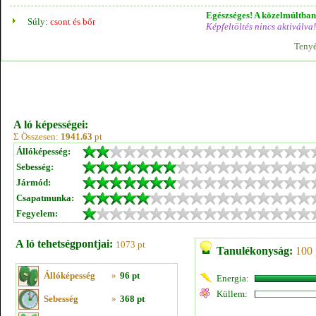
Egészséges! A közelmúltban 
Súly:
csont és bőr
Képfeltöltés nincs aktiválva!
Tenyé
A ló képességei:
Σ Összesen:
1941.63
pt
Állóképesség:
Sebesség:
Jármód:
Csapatmunka:
Fegyelem:
A ló tehetségpontjai:
1073 pt
Tanulékonyság:
100 
Állóképesség
»
96 pt
Energia:
Küllem:
Sebesség
»
368 pt