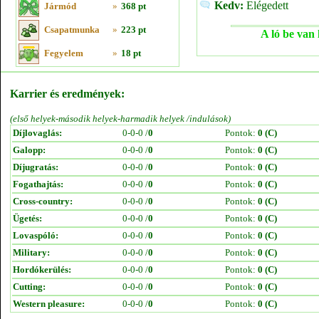
Kedv:
Elégedett
Jármód
»
368 pt
Csapatmunka
»
223 pt
A ló be van 
Fegyelem
»
18 pt
Karrier és eredmények:
(első helyek-második helyek-harmadik helyek /indulások)
Díjlovaglás:
0-0-0 /
0
Pontok:
0 (C)
Galopp:
0-0-0 /
0
Pontok:
0 (C)
Díjugratás:
0-0-0 /
0
Pontok:
0 (C)
Fogathajtás:
0-0-0 /
0
Pontok:
0 (C)
Cross-country:
0-0-0 /
0
Pontok:
0 (C)
Ügetés:
0-0-0 /
0
Pontok:
0 (C)
Lovaspóló:
0-0-0 /
0
Pontok:
0 (C)
Military:
0-0-0 /
0
Pontok:
0 (C)
Hordókerülés:
0-0-0 /
0
Pontok:
0 (C)
Cutting:
0-0-0 /
0
Pontok:
0 (C)
Western pleasure:
0-0-0 /
0
Pontok:
0 (C)