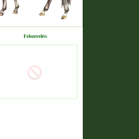
Felszerelés: