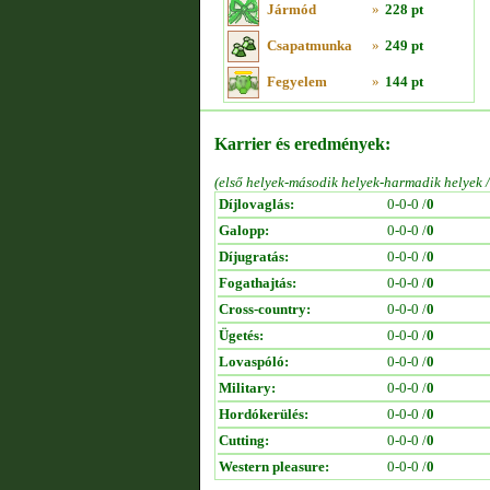
Jármód
»
228 pt
Csapatmunka
»
249 pt
Fegyelem
»
144 pt
Karrier és eredmények:
(első helyek-második helyek-harmadik helyek 
Díjlovaglás:
0-0-0 /
0
Galopp:
0-0-0 /
0
Díjugratás:
0-0-0 /
0
Fogathajtás:
0-0-0 /
0
Cross-country:
0-0-0 /
0
Ügetés:
0-0-0 /
0
Lovaspóló:
0-0-0 /
0
Military:
0-0-0 /
0
Hordókerülés:
0-0-0 /
0
Cutting:
0-0-0 /
0
Western pleasure:
0-0-0 /
0