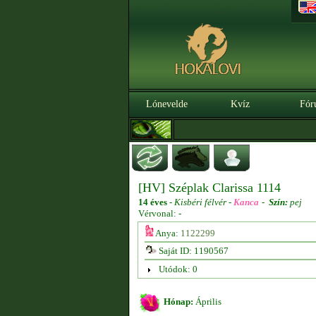
Lónevelde
Kvíz
Fór
[HV] Széplak Clarissa 1114
14 éves
-
Kisbéri félvér -
Kanca
-
Szín:
pej
Vérvonal: -
Anya:
1122299
Saját ID: 1190567
Utódok: 0
Hónap:
Április