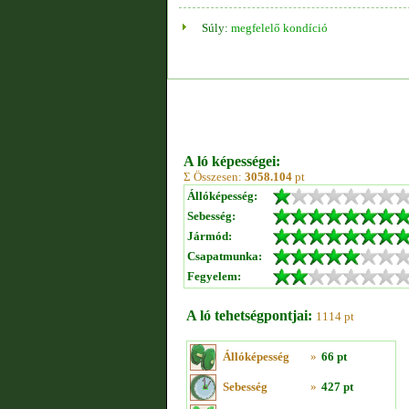
Súly:
megfelelő kondíció
A ló képességei:
Σ Összesen:
3058.104
pt
Állóképesség:
Sebesség:
Jármód:
Csapatmunka:
Fegyelem:
A ló tehetségpontjai:
1114 pt
Állóképesség
»
66 pt
Sebesség
»
427 pt