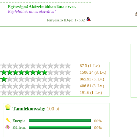
Egészséges! A közelmúltban látta orvos.
Képfeltöltés nincs aktiválva!
Tenyésztő ID-je: 17532
87.5 (1. Lv.)
1506.24 (8. Lv.)
865.95 (5. Lv.)
406.81 (3. Lv.)
191.6 (1. Lv.)
Tanulékonyság:
100 pt
Energia:
100%
Küllem:
100%