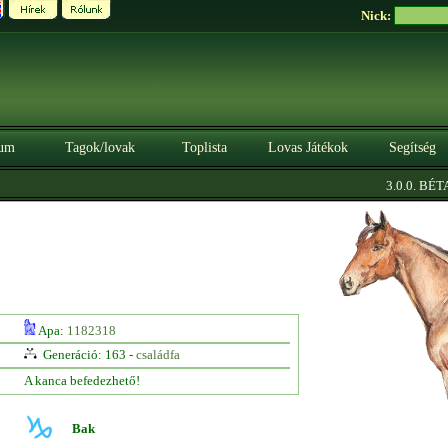
Nick:
um
Tagok/lovak
Toplista
Lovas Játékok
Segítség
|
3.0.0. BÉTA
Apa:
1182318
Generáció: 163 -
családfa
A kanca befedezhető!
Bak