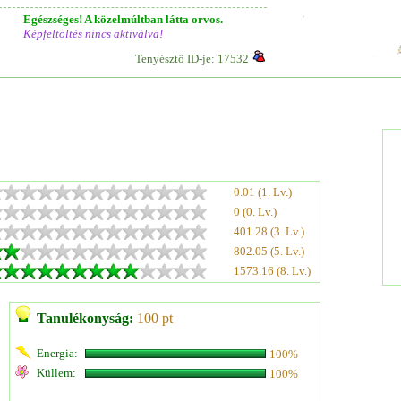
Egészséges! A közelmúltban látta orvos.
Képfeltöltés nincs aktiválva!
Tenyésztő ID-je: 17532
0.01 (1. Lv.)
0 (0. Lv.)
401.28 (3. Lv.)
802.05 (5. Lv.)
1573.16 (8. Lv.)
Tanulékonyság:
100 pt
Energia:
100%
Küllem:
100%