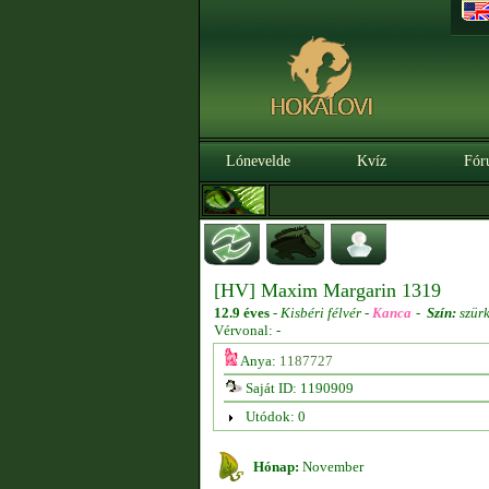
Lónevelde
Kvíz
Fór
[HV] Maxim Margarin 1319
12.9 éves
-
Kisbéri félvér -
Kanca
-
Szín:
szür
Vérvonal: -
Anya:
1187727
Saját ID: 1190909
Utódok: 0
Hónap:
November