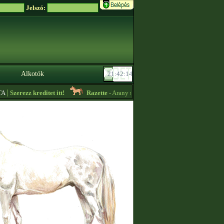
Jelszó:
Alkotók
|
Szerezz kreditet itt!
Razette
- Arany színű akhalok eladóak. Ugyanitt kredi