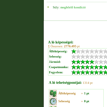
Súly:
megfelelő kondíció
A ló képességei:
Σ Összesen:
2776.495
pt
Állóképesség:
Sebesség:
Jármód:
Csapatmunka:
Fegyelem:
A ló tehetségpontjai:
1314 pt
Állóképesség
»
1 pt
Sebesség
»
0 pt