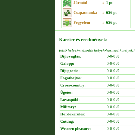
Jármód
»
1 pt
Csapatmunka
»
656 pt
Fegyelem
»
656 pt
Karrier és eredmények:
(első helyek-második helyek-harmadik helyek 
Díjlovaglás:
0-0-0 /
0
Galopp:
0-0-0 /
0
Díjugratás:
0-0-0 /
0
Fogathajtás:
0-0-0 /
0
Cross-country:
0-0-0 /
0
Ügetés:
0-0-0 /
0
Lovaspóló:
0-0-0 /
0
Military:
0-0-0 /
0
Hordókerülés:
0-0-0 /
0
Cutting:
0-0-0 /
0
Western pleasure:
0-0-0 /
0