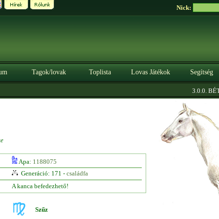
Nick:
um
Tagok/lovak
Toplista
Lovas Játékok
Segítség
3.0.0. BÉTA
ke
Apa:
1188075
Generáció: 171 -
családfa
A kanca befedezhető!
Szűz