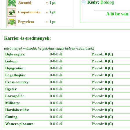
Kedv:
Boldog
Jármód
»
1 pt
Csapatmunka
»
1 pt
A ló be van 
Fegyelem
»
1 pt
Karrier és eredmények:
(első helyek-második helyek-harmadik helyek /indulások)
Díjlovaglás:
0-0-0 /
0
Pontok:
0 (C)
Galopp:
0-0-0 /
0
Pontok:
0 (C)
Díjugratás:
0-0-0 /
0
Pontok:
0 (C)
Fogathajtás:
0-0-0 /
0
Pontok:
0 (C)
Cross-country:
0-0-0 /
0
Pontok:
0 (C)
Ügetés:
0-0-0 /
0
Pontok:
0 (C)
Lovaspóló:
0-0-0 /
0
Pontok:
0 (C)
Military:
0-0-0 /
0
Pontok:
0 (C)
Hordókerülés:
0-0-0 /
0
Pontok:
0 (C)
Cutting:
0-0-0 /
0
Pontok:
0 (C)
Western pleasure:
0-0-0 /
0
Pontok:
0 (C)