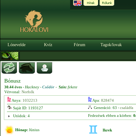
Lónevelde
Kvíz
Fórum
Tagok/lovak
Bónusz
30.44 éves
-
Hackney -
Csődör
-
Szín:
fekete
Vérvonal:
Norfolk
Anya:
1032213
Apa:
828474
Generáció: 63 -
családfa
Saját ID: 1193127
Fedezések ebben a körben:
0
Utódok: 4
Hónap:
Június
Ikrek