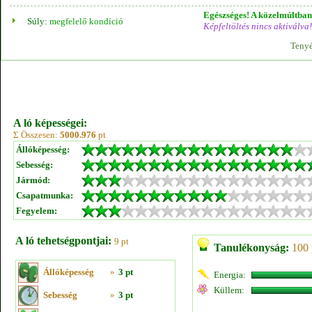
Egészséges! A közelmúltban 
Súly:
megfelelő kondíció
Képfeltöltés nincs aktiválva!
Tenyé
A ló képességei:
Σ Összesen:
5000.976
pt
Állóképesség:
Sebesség:
Jármód:
Csapatmunka:
Fegyelem:
A ló tehetségpontjai:
9 pt
Tanulékonyság:
100 
Állóképesség
»
3 pt
Energia:
Küllem:
Sebesség
»
3 pt