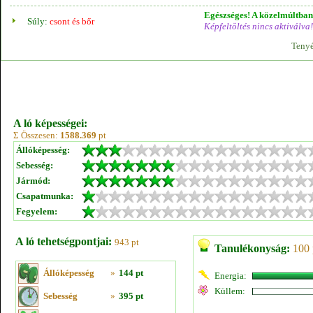
Egészséges! A közelmúltban 
Súly:
csont és bőr
Képfeltöltés nincs aktiválva!
Tenyé
A ló képességei:
Σ Összesen:
1588.369
pt
Állóképesség:
Sebesség:
Jármód:
Csapatmunka:
Fegyelem:
A ló tehetségpontjai:
943 pt
Tanulékonyság:
100 
Állóképesség
»
144 pt
Energia:
Küllem:
Sebesség
»
395 pt