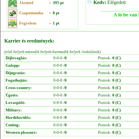
Kedv:
Elégedett
Jármód
»
395 pt
Csapatmunka
»
8 pt
A ló be van 
Fegyelem
»
1 pt
Karrier és eredmények:
(első helyek-második helyek-harmadik helyek /indulások)
Díjlovaglás:
0-0-0 /
0
Pontok:
0 (C)
Galopp:
0-0-0 /
0
Pontok:
0 (C)
Díjugratás:
0-0-0 /
0
Pontok:
0 (C)
Fogathajtás:
0-0-0 /
0
Pontok:
0 (C)
Cross-country:
0-0-0 /
0
Pontok:
0 (C)
Ügetés:
0-0-0 /
0
Pontok:
0 (C)
Lovaspóló:
0-0-0 /
0
Pontok:
0 (C)
Military:
0-0-0 /
0
Pontok:
0 (C)
Hordókerülés:
0-0-0 /
0
Pontok:
0 (C)
Cutting:
0-0-0 /
0
Pontok:
0 (C)
Western pleasure:
0-0-0 /
0
Pontok:
0 (C)