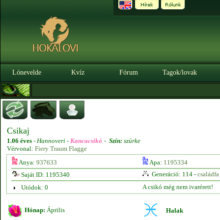
Lónevelde
Kvíz
Fórum
Tagok/lovak
Csikaj
1.06 éves
-
Hannoveri -
Kancacsikó
-
Szín:
szürke
Vérvonal:
Fiery Traum Flagge
Anya:
937633
Apa:
1195334
Generáció: 114 -
családfa
Saját ID: 1195340
A csikó még nem ivarérett!
Utódok: 0
Hónap:
Április
Halak