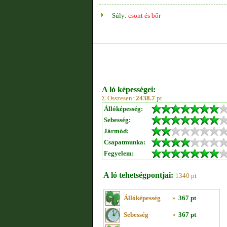
Súly:
csont és bőr
A ló képességei:
Σ Összesen:
2438.7
pt
Állóképesség:
Sebesség:
Jármód:
Csapatmunka:
Fegyelem:
A ló tehetségpontjai:
1340 pt
Állóképesség
»
367 pt
Sebesség
»
367 pt