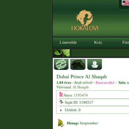
Lónevelde
Kvíz
Fór
Dubai Prince Al Shaqab
1.04 éves
-
Arab telivér -
Kancacsikó
-
Szín:
s
Vérvonal:
Al Shaqab
Anya:
1195474
Saját ID: 1196517
Utódok: 0
Hónap:
Szeptember