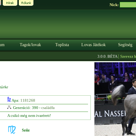
Nick:
um
Tagok/lovak
Toplista
Lovas Játékok
Segítség
|
3.0.0. BÉTA
Szerezz kredi
zürke
Apa:
1181268
Generáció: 390 -
családfa
A csikó még nem ivarérett!
Szűz