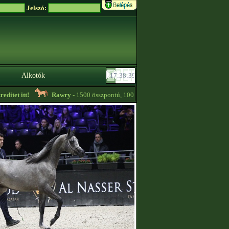
Jelszó:
Alkotók
tet itt!
Rawry
- 1500 összpontú, 1000 thp feletti kancacsikókat vennék! -