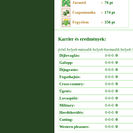
Jármód
»
76 pt
Csapatmunka
»
174 pt
Fegyelem
»
356 pt
Karrier és eredmények:
(első helyek-második helyek-harmadik helyek 
Díjlovaglás:
0-0-0 /
0
Galopp:
0-0-0 /
0
Díjugratás:
0-0-0 /
0
Fogathajtás:
0-0-0 /
0
Cross-country:
0-0-0 /
0
Ügetés:
0-0-0 /
0
Lovaspóló:
0-0-0 /
0
Military:
0-0-0 /
0
Hordókerülés:
0-0-0 /
0
Cutting:
0-0-0 /
0
Western pleasure:
0-0-0 /
0