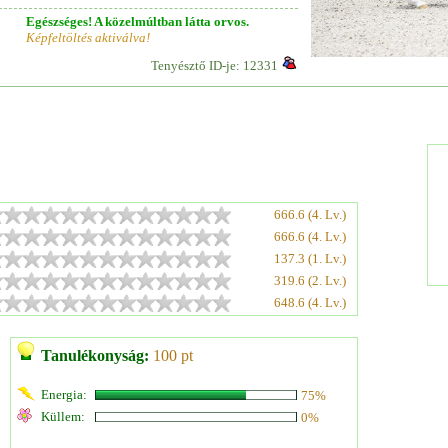
Egészséges! A közelmúltban látta orvos.
Képfeltöltés aktiválva!
Tenyésztő ID-je: 12331
666.6 (4. Lv.)
666.6 (4. Lv.)
137.3 (1. Lv.)
319.6 (2. Lv.)
648.6 (4. Lv.)
Tanulékonyság:
100 pt
Energia:
75%
Küllem:
0%