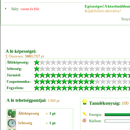
Egészséges! A közelmúltban 
Súly:
csont és bőr
Képfeltöltés aktiválva!
Tenyé
A ló képességei:
Σ Összesen:
5001.717
pt
Állóképesség:
Sebesség:
Jármód:
Csapatmunka:
Fegyelem:
A ló tehetségpontjai:
1360 pt
Tanulékonyság:
100 
Állóképesség
»
1 pt
Energia:
Küllem:
Sebesség
»
1 pt