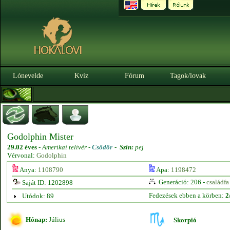
Lónevelde
Kvíz
Fórum
Tagok/lovak
Godolphin Mister
29.02 éves
-
Amerikai telivér -
Csődör
-
Szín:
pej
Vérvonal:
Godolphin
Anya:
1108790
Apa:
1198472
Generáció: 206 -
családfa
Saját ID: 1202898
Fedezések ebben a körben:
2
Utódok: 89
Hónap:
Július
Skorpió