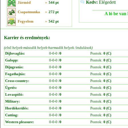
Kedv:
Elégedett
Jármód
»
544 pt
Csapatmunka
»
272 pt
A ló be van 
Fegyelem
»
542 pt
Karrier és eredmények:
(első helyek-második helyek-harmadik helyek /indulások)
Díjlovaglás:
0-0-0 /
0
Pontok:
0 (C)
Galopp:
0-0-0 /
0
Pontok:
0 (C)
Díjugratás:
0-0-0 /
0
Pontok:
0 (C)
Fogathajtás:
0-0-0 /
0
Pontok:
0 (C)
Cross-country:
0-0-0 /
0
Pontok:
0 (C)
Ügetés:
0-0-0 /
0
Pontok:
0 (C)
Lovaspóló:
0-0-0 /
0
Pontok:
0 (C)
Military:
0-0-0 /
0
Pontok:
0 (C)
Hordókerülés:
0-0-0 /
0
Pontok:
0 (C)
Cutting:
0-0-0 /
0
Pontok:
0 (C)
Western pleasure:
0-0-0 /
0
Pontok:
0 (C)