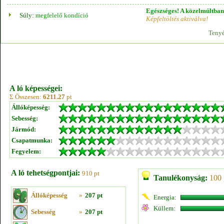
Egészséges! A közelmúltban 
Súly:
megfelelő kondíció
Képfeltöltés aktiválva!
Tenyé
A ló képességei:
Σ Összesen:
6211.27
pt
Állóképesség:
Sebesség:
Jármód:
Csapatmunka:
Fegyelem:
A ló tehetségpontjai:
910 pt
Tanulékonyság:
100 
Állóképesség
»
207 pt
Energia:
Küllem:
Sebesség
»
207 pt