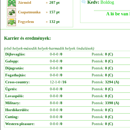
Kedv:
Boldog
Jármód
»
207 pt
Csapatmunka
»
157 pt
A ló be van 
Fegyelem
»
132 pt
Karrier és eredmények:
(első helyek-második helyek-harmadik helyek /indulások)
Díjlovaglás:
0-0-0 /
0
Pontok:
0 (C)
Galopp:
0-0-0 /
0
Pontok:
0 (C)
Díjugratás:
0-0-0 /
0
Pontok:
0 (C)
Fogathajtás:
0-0-0 /
0
Pontok:
0 (C)
Cross-country:
12-1-0 /
16
Pontok:
3294 (A)
Ügetés:
0-0-0 /
0
Pontok:
0 (C)
Lovaspóló:
0-0-0 /
0
Pontok:
0 (C)
Military:
8-0-0 /
8
Pontok:
3390 (A)
Hordókerülés:
0-0-0 /
0
Pontok:
0 (C)
Cutting:
0-0-0 /
0
Pontok:
0 (C)
Western pleasure:
0-0-0 /
0
Pontok:
0 (C)