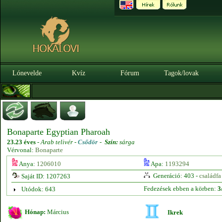
Lónevelde
Kvíz
Fórum
Tagok/lovak
Bonaparte Egyptian Pharoah
23.23 éves
-
Arab telivér -
Csődör
-
Szín:
sárga
Vérvonal:
Bonaparte
Anya:
1206010
Apa:
1193294
Generáció: 403 -
családfa
Saját ID: 1207263
Fedezések ebben a körben:
3
Utódok: 643
Hónap:
Március
Ikrek