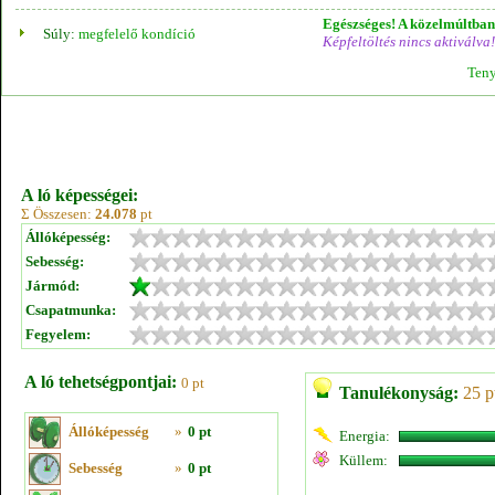
Egészséges! A közelmúltban 
Súly:
megfelelő kondíció
Képfeltöltés nincs aktiválva!
Teny
A ló képességei:
Σ Összesen:
24.078
pt
Állóképesség:
Sebesség:
Jármód:
Csapatmunka:
Fegyelem:
A ló tehetségpontjai:
0 pt
Tanulékonyság:
25 p
Állóképesség
»
0 pt
Energia:
Küllem:
Sebesség
»
0 pt