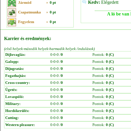
Kedv:
Elégedett
Jármód
»
0 pt
Csapatmunka
»
0 pt
A ló be van 
Fegyelem
»
0 pt
Karrier és eredmények:
(első helyek-második helyek-harmadik helyek /indulások)
Díjlovaglás:
0-0-0 /
0
Pontok:
0 (C)
Galopp:
0-0-0 /
0
Pontok:
0 (C)
Díjugratás:
0-0-0 /
0
Pontok:
0 (C)
Fogathajtás:
0-0-0 /
0
Pontok:
0 (C)
Cross-country:
0-0-0 /
0
Pontok:
0 (C)
Ügetés:
0-0-0 /
0
Pontok:
0 (C)
Lovaspóló:
0-0-0 /
0
Pontok:
0 (C)
Military:
0-0-0 /
0
Pontok:
0 (C)
Hordókerülés:
0-0-0 /
0
Pontok:
0 (C)
Cutting:
0-0-0 /
0
Pontok:
0 (C)
Western pleasure:
0-0-0 /
0
Pontok:
0 (C)