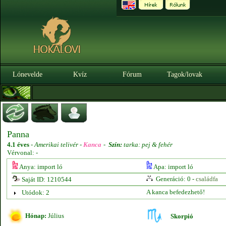
Lónevelde
Kvíz
Fórum
Tagok/lovak
Panna
4.1 éves
-
Amerikai telivér -
Kanca
-
Szín:
tarka: pej & fehér
Vérvonal: -
Anya: import ló
Apa: import ló
Generáció: 0 -
családfa
Saját ID: 1210544
A kanca befedezhető!
Utódok: 2
Hónap:
Július
Skorpió