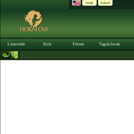
Lónevelde
Kvíz
Fórum
Tagok/lovak