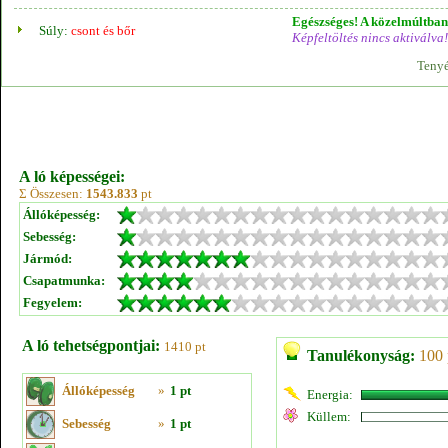
Egészséges! A közelmúltban 
Súly:
csont és bőr
Képfeltöltés nincs aktiválva!
Tenyé
A ló képességei:
Σ Összesen:
1543.833
pt
Állóképesség:
Sebesség:
Jármód:
Csapatmunka:
Fegyelem:
A ló tehetségpontjai:
1410 pt
Tanulékonyság:
100 
Állóképesség
»
1 pt
Energia:
Küllem:
Sebesség
»
1 pt