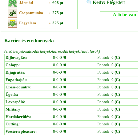
Kedv:
Elégedett
Jármód
»
608 pt
Csapatmunka
»
275 pt
A ló be van 
Fegyelem
»
525 pt
Karrier és eredmények:
(első helyek-második helyek-harmadik helyek /indulások)
Díjlovaglás:
0-0-0 /
0
Pontok:
0 (C)
Galopp:
0-0-0 /
0
Pontok:
0 (C)
Díjugratás:
0-0-0 /
0
Pontok:
0 (C)
Fogathajtás:
0-0-0 /
0
Pontok:
0 (C)
Cross-country:
0-0-0 /
0
Pontok:
0 (C)
Ügetés:
0-0-0 /
0
Pontok:
0 (C)
Lovaspóló:
0-0-0 /
0
Pontok:
0 (C)
Military:
0-0-0 /
0
Pontok:
0 (C)
Hordókerülés:
0-0-0 /
0
Pontok:
0 (C)
Cutting:
0-0-0 /
0
Pontok:
0 (C)
Western pleasure:
0-0-0 /
0
Pontok:
0 (C)