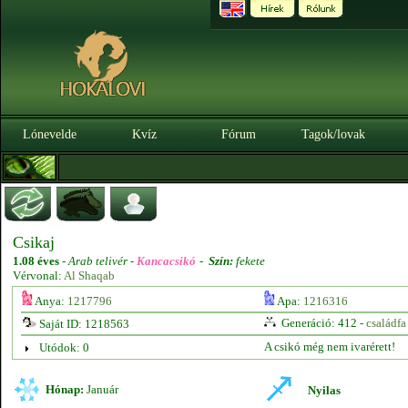
Lónevelde
Kvíz
Fórum
Tagok/lovak
Csikaj
1.08 éves
-
Arab telivér -
Kancacsikó
-
Szín:
fekete
Vérvonal:
Al Shaqab
Anya:
1217796
Apa:
1216316
Generáció: 412 -
családfa
Saját ID: 1218563
A csikó még nem ivarérett!
Utódok: 0
Hónap:
Január
Nyilas