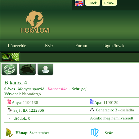
Lónevelde
Kvíz
Fórum
Tagok/lovak
B kanca 4
0 éves
-
Magyar sportló -
Kancacsikó
-
Szín:
pej
Vérvonal:
Napraforgó
Anya:
1190138
Apa:
1190129
Generáció: 3 -
családfa
Saját ID: 1222366
A csikó még nem ivarérett!
Utódok: 0
Hónap:
Szeptember
Szűz