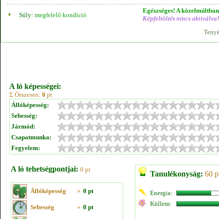
Egészséges! A közelmúltban 
Súly:
megfelelő kondíció
Képfeltöltés nincs aktiválva!
Tenyé
A ló képességei:
Σ Összesen:
0
pt
Állóképesség:
Sebesség:
Jármód:
Csapatmunka:
Fegyelem:
A ló tehetségpontjai:
0 pt
Tanulékonyság:
60 p
Állóképesség
»
0 pt
Energia:
Küllem:
Sebesség
»
0 pt