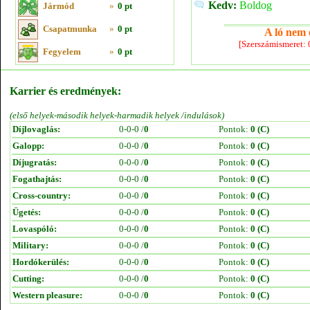
Kedv:
Boldog
Jármód
»
0 pt
Csapatmunka
»
0 pt
A ló nem e
[Szerszámismeret:
Fegyelem
»
0 pt
Karrier és eredmények:
(első helyek-második helyek-harmadik helyek /indulások)
Díjlovaglás:
0-0-0 /
0
Pontok:
0 (C)
Galopp:
0-0-0 /
0
Pontok:
0 (C)
Díjugratás:
0-0-0 /
0
Pontok:
0 (C)
Fogathajtás:
0-0-0 /
0
Pontok:
0 (C)
Cross-country:
0-0-0 /
0
Pontok:
0 (C)
Ügetés:
0-0-0 /
0
Pontok:
0 (C)
Lovaspóló:
0-0-0 /
0
Pontok:
0 (C)
Military:
0-0-0 /
0
Pontok:
0 (C)
Hordókerülés:
0-0-0 /
0
Pontok:
0 (C)
Cutting:
0-0-0 /
0
Pontok:
0 (C)
Western pleasure:
0-0-0 /
0
Pontok:
0 (C)