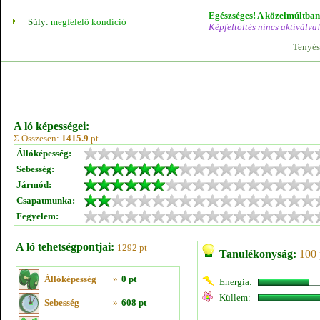
Egészséges! A közelmúltban 
Súly:
megfelelő kondíció
Képfeltöltés nincs aktiválva!
Tenyés
A ló képességei:
Σ Összesen:
1415.9
pt
Állóképesség:
Sebesség:
Jármód:
Csapatmunka:
Fegyelem:
A ló tehetségpontjai:
1292 pt
Tanulékonyság:
100 
Állóképesség
»
0 pt
Energia:
Küllem:
Sebesség
»
608 pt