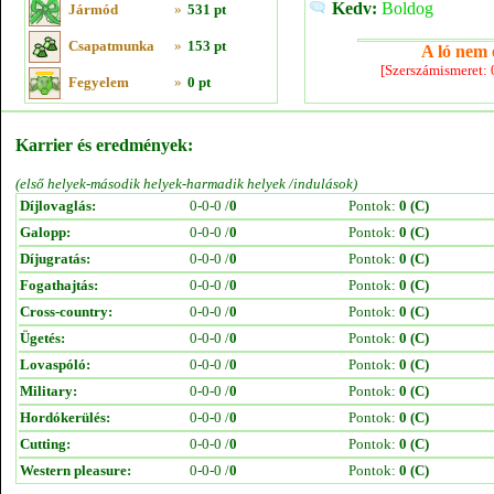
Kedv:
Boldog
Jármód
»
531 pt
Csapatmunka
»
153 pt
A ló nem e
[Szerszámismeret:
Fegyelem
»
0 pt
Karrier és eredmények:
(első helyek-második helyek-harmadik helyek /indulások)
Díjlovaglás:
0-0-0 /
0
Pontok:
0 (C)
Galopp:
0-0-0 /
0
Pontok:
0 (C)
Díjugratás:
0-0-0 /
0
Pontok:
0 (C)
Fogathajtás:
0-0-0 /
0
Pontok:
0 (C)
Cross-country:
0-0-0 /
0
Pontok:
0 (C)
Ügetés:
0-0-0 /
0
Pontok:
0 (C)
Lovaspóló:
0-0-0 /
0
Pontok:
0 (C)
Military:
0-0-0 /
0
Pontok:
0 (C)
Hordókerülés:
0-0-0 /
0
Pontok:
0 (C)
Cutting:
0-0-0 /
0
Pontok:
0 (C)
Western pleasure:
0-0-0 /
0
Pontok:
0 (C)