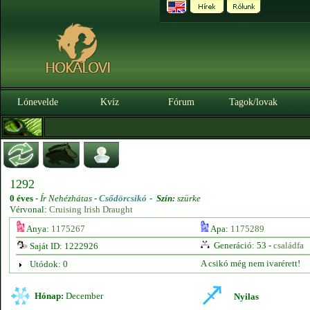
Lónevelde
Kvíz
Fórum
Tagok/lovak
1292
0 éves
-
Ír Nehézhátas -
Csődörcsikó
-
Szín:
szürke
Vérvonal:
Cruising Irish Draught
Anya:
1175267
Apa:
1175289
Generáció: 53 -
családfa
Saját ID: 1222926
A csikó még nem ivarérett!
Utódok: 0
Hónap:
December
Nyilas