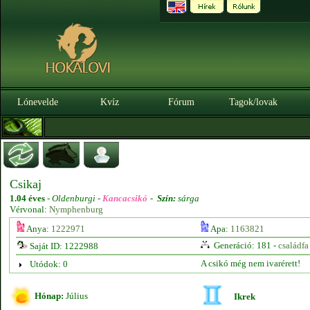
Lónevelde
Kvíz
Fórum
Tagok/lovak
Csikaj
1.04 éves
-
Oldenburgi -
Kancacsikó
-
Szín:
sárga
Vérvonal:
Nymphenburg
Anya:
1222971
Apa:
1163821
Generáció: 181 -
családfa
Saját ID: 1222988
A csikó még nem ivarérett!
Utódok: 0
Hónap:
Július
Ikrek