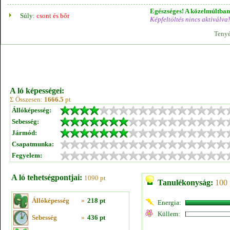
Egészséges! A közelmúltban 
Súly:
csont és bőr
Képfeltöltés nincs aktiválva!
Tenyé
A ló képességei:
Σ Összesen:
1666.5
pt
Állóképesség:
Sebesség:
Jármód:
Csapatmunka:
Fegyelem:
A ló tehetségpontjai:
1090 pt
Tanulékonyság:
100 
Állóképesség
»
218 pt
Energia:
Küllem:
Sebesség
»
436 pt