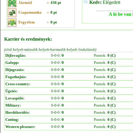
Kedv:
Elégedett
Jármód
»
436 pt
Csapatmunka
»
0 pt
A ló be van 
Fegyelem
»
0 pt
Karrier és eredmények:
(első helyek-második helyek-harmadik helyek /indulások)
Díjlovaglás:
0-0-0 /
0
Pontok:
0 (C)
Galopp:
0-0-0 /
0
Pontok:
0 (C)
Díjugratás:
0-0-0 /
0
Pontok:
0 (C)
Fogathajtás:
0-0-0 /
0
Pontok:
0 (C)
Cross-country:
0-0-0 /
0
Pontok:
0 (C)
Ügetés:
0-0-0 /
0
Pontok:
0 (C)
Lovaspóló:
0-0-0 /
0
Pontok:
0 (C)
Military:
0-0-0 /
0
Pontok:
0 (C)
Hordókerülés:
0-0-0 /
0
Pontok:
0 (C)
Cutting:
0-0-0 /
0
Pontok:
0 (C)
Western pleasure:
0-0-0 /
0
Pontok:
0 (C)