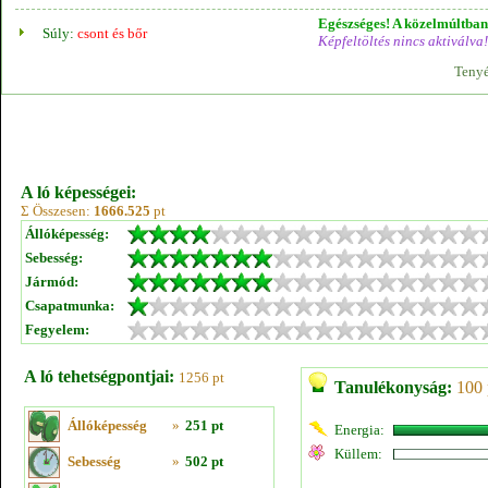
Egészséges! A közelmúltban 
Súly:
csont és bőr
Képfeltöltés nincs aktiválva!
Tenyé
A ló képességei:
Σ Összesen:
1666.525
pt
Állóképesség:
Sebesség:
Jármód:
Csapatmunka:
Fegyelem:
A ló tehetségpontjai:
1256 pt
Tanulékonyság:
100 
Állóképesség
»
251 pt
Energia:
Küllem:
Sebesség
»
502 pt