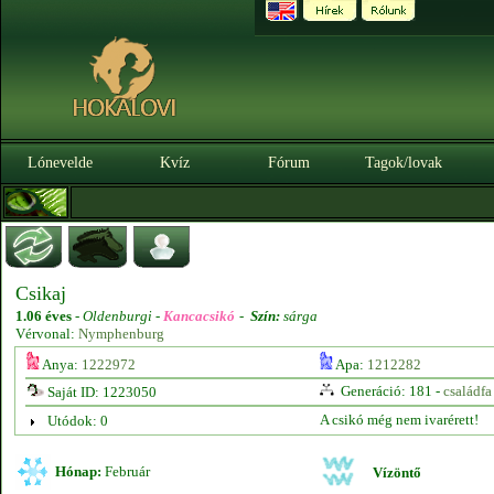
Lónevelde
Kvíz
Fórum
Tagok/lovak
Csikaj
1.06 éves
-
Oldenburgi -
Kancacsikó
-
Szín:
sárga
Vérvonal:
Nymphenburg
Anya:
1222972
Apa:
1212282
Generáció: 181 -
családfa
Saját ID: 1223050
A csikó még nem ivarérett!
Utódok: 0
Hónap:
Február
Vízöntő