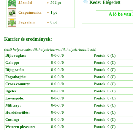
Kedv:
Elégedett
Jármód
»
502 pt
Csapatmunka
»
1 pt
A ló be van 
Fegyelem
»
0 pt
Karrier és eredmények:
(első helyek-második helyek-harmadik helyek /indulások)
Díjlovaglás:
0-0-0 /
0
Pontok:
0 (C)
Galopp:
0-0-0 /
0
Pontok:
0 (C)
Díjugratás:
0-0-0 /
0
Pontok:
0 (C)
Fogathajtás:
0-0-0 /
0
Pontok:
0 (C)
Cross-country:
0-0-0 /
0
Pontok:
0 (C)
Ügetés:
0-0-0 /
0
Pontok:
0 (C)
Lovaspóló:
0-0-0 /
0
Pontok:
0 (C)
Military:
0-0-0 /
0
Pontok:
0 (C)
Hordókerülés:
0-0-0 /
0
Pontok:
0 (C)
Cutting:
0-0-0 /
0
Pontok:
0 (C)
Western pleasure:
0-0-0 /
0
Pontok:
0 (C)