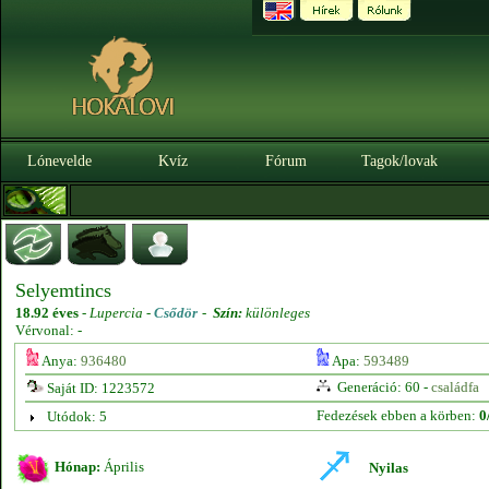
Lónevelde
Kvíz
Fórum
Tagok/lovak
Selyemtincs
18.92 éves
-
Lupercia -
Csődör
-
Szín:
különleges
Vérvonal: -
Anya:
936480
Apa:
593489
Generáció: 60 -
családfa
Saját ID: 1223572
Fedezések ebben a körben:
0
Utódok: 5
Hónap:
Április
Nyilas