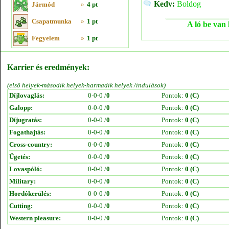
Kedv:
Boldog
Jármód
»
4 pt
Csapatmunka
»
1 pt
A ló be van 
Fegyelem
»
1 pt
Karrier és eredmények:
(első helyek-második helyek-harmadik helyek /indulások)
Díjlovaglás:
0-0-0 /
0
Pontok:
0 (C)
Galopp:
0-0-0 /
0
Pontok:
0 (C)
Díjugratás:
0-0-0 /
0
Pontok:
0 (C)
Fogathajtás:
0-0-0 /
0
Pontok:
0 (C)
Cross-country:
0-0-0 /
0
Pontok:
0 (C)
Ügetés:
0-0-0 /
0
Pontok:
0 (C)
Lovaspóló:
0-0-0 /
0
Pontok:
0 (C)
Military:
0-0-0 /
0
Pontok:
0 (C)
Hordókerülés:
0-0-0 /
0
Pontok:
0 (C)
Cutting:
0-0-0 /
0
Pontok:
0 (C)
Western pleasure:
0-0-0 /
0
Pontok:
0 (C)