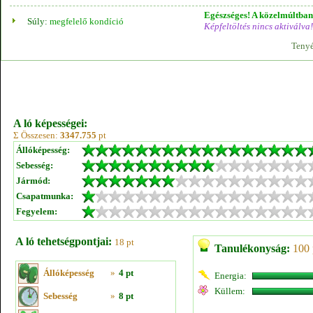
Egészséges! A közelmúltban 
Súly:
megfelelő kondíció
Képfeltöltés nincs aktiválva!
Tenyé
A ló képességei:
Σ Összesen:
3347.755
pt
Állóképesség:
Sebesség:
Jármód:
Csapatmunka:
Fegyelem:
A ló tehetségpontjai:
18 pt
Tanulékonyság:
100 
Állóképesség
»
4 pt
Energia:
Küllem:
Sebesség
»
8 pt