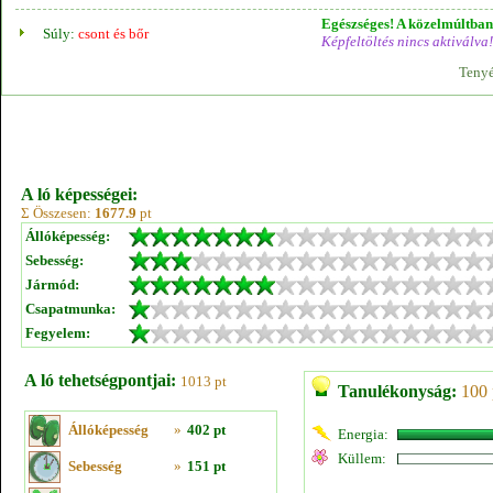
Egészséges! A közelmúltban 
Súly:
csont és bőr
Képfeltöltés nincs aktiválva!
Tenyé
A ló képességei:
Σ Összesen:
1677.9
pt
Állóképesség:
Sebesség:
Jármód:
Csapatmunka:
Fegyelem:
A ló tehetségpontjai:
1013 pt
Tanulékonyság:
100 
Állóképesség
»
402 pt
Energia:
Küllem:
Sebesség
»
151 pt