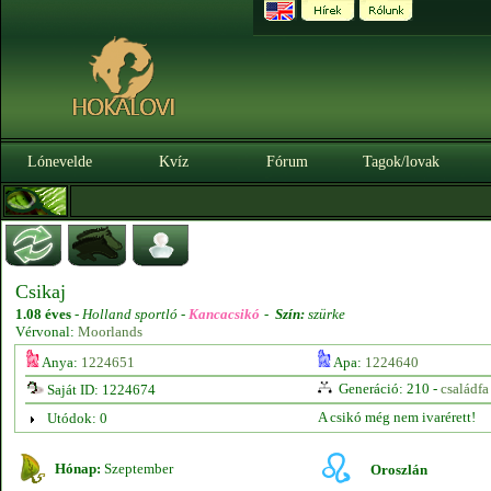
Lónevelde
Kvíz
Fórum
Tagok/lovak
Csikaj
1.08 éves
-
Holland sportló -
Kancacsikó
-
Szín:
szürke
Vérvonal:
Moorlands
Anya:
1224651
Apa:
1224640
Generáció: 210 -
családfa
Saját ID: 1224674
A csikó még nem ivarérett!
Utódok: 0
Hónap:
Szeptember
Oroszlán