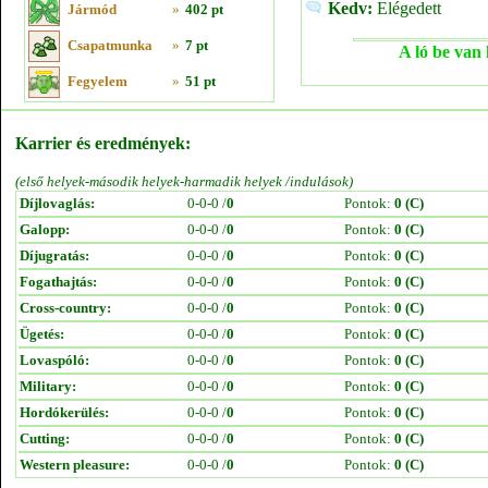
Kedv:
Elégedett
Jármód
»
402 pt
Csapatmunka
»
7 pt
A ló be van 
Fegyelem
»
51 pt
Karrier és eredmények:
(első helyek-második helyek-harmadik helyek /indulások)
Díjlovaglás:
0-0-0 /
0
Pontok:
0 (C)
Galopp:
0-0-0 /
0
Pontok:
0 (C)
Díjugratás:
0-0-0 /
0
Pontok:
0 (C)
Fogathajtás:
0-0-0 /
0
Pontok:
0 (C)
Cross-country:
0-0-0 /
0
Pontok:
0 (C)
Ügetés:
0-0-0 /
0
Pontok:
0 (C)
Lovaspóló:
0-0-0 /
0
Pontok:
0 (C)
Military:
0-0-0 /
0
Pontok:
0 (C)
Hordókerülés:
0-0-0 /
0
Pontok:
0 (C)
Cutting:
0-0-0 /
0
Pontok:
0 (C)
Western pleasure:
0-0-0 /
0
Pontok:
0 (C)