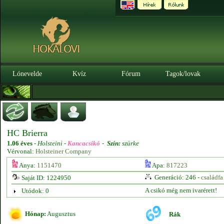
Lónevelde
Kvíz
Fórum
Tagok/lovak
HC Brierra
1.06 éves
-
Holsteini -
Kancacsikó
-
Szín:
szürke
Vérvonal:
Holsteiner Company
Anya:
1151470
Apa:
817223
Generáció: 246 -
családfa
Saját ID: 1224950
A csikó még nem ivarérett!
Utódok: 0
Hónap:
Augusztus
Rák