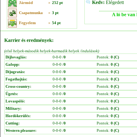
Kedv:
Elégedett
Jármód
»
252 pt
Csapatmunka
»
3 pt
A ló be van 
Fegyelem
»
54 pt
Karrier és eredmények:
(első helyek-második helyek-harmadik helyek /indulások)
Díjlovaglás:
0-0-0 /
0
Pontok:
0 (C)
Galopp:
0-0-0 /
0
Pontok:
0 (C)
Díjugratás:
0-0-0 /
0
Pontok:
0 (C)
Fogathajtás:
0-0-0 /
0
Pontok:
0 (C)
Cross-country:
0-0-0 /
0
Pontok:
0 (C)
Ügetés:
0-0-0 /
0
Pontok:
0 (C)
Lovaspóló:
0-0-0 /
0
Pontok:
0 (C)
Military:
0-0-0 /
0
Pontok:
0 (C)
Hordókerülés:
0-0-0 /
0
Pontok:
0 (C)
Cutting:
0-0-0 /
0
Pontok:
0 (C)
Western pleasure:
0-0-0 /
0
Pontok:
0 (C)