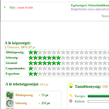
Egészséges! A közelmúltban 
Súly:
csont és bőr
Képfeltöltés nincs aktiválva!
Tenyé
A ló képességei:
Σ Összesen:
1671.37
pt
Állóképesség:
Sebesség:
Jármód:
Csapatmunka:
Fegyelem:
A ló tehetségpontjai:
632 pt
Tanulékonyság:
100 
Állóképesség
»
71 pt
Energia:
Küllem:
Sebesség
»
252 pt