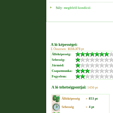
Súly:
megfelelő kondíció
A ló képességei:
Σ Összesen:
1133.373
pt
Állóképesség:
Sebesség:
Jármód:
Csapatmunka:
Fegyelem:
A ló tehetségpontjai:
1450 pt
Állóképesség
»
853 pt
Sebesség
»
4 pt