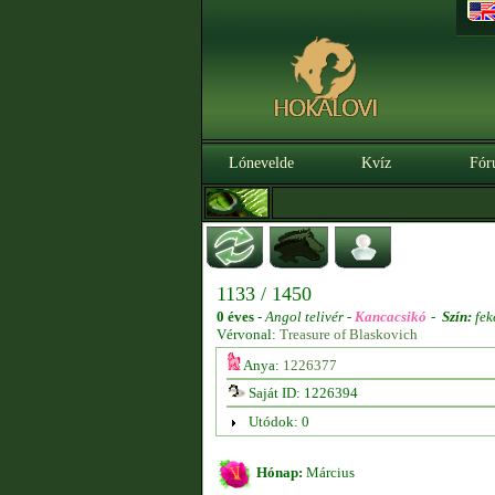
Lónevelde
Kvíz
Fór
1133 / 1450
0 éves
-
Angol telivér -
Kancacsikó
-
Szín:
fek
Vérvonal:
Treasure of Blaskovich
Anya:
1226377
Saját ID: 1226394
Utódok: 0
Hónap:
Március