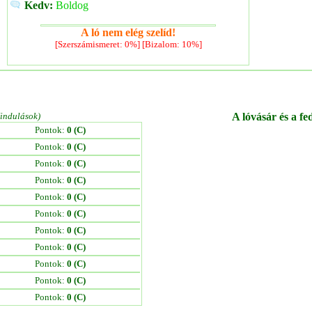
Kedv:
Boldog
A ló nem elég szelíd!
[Szerszámismeret: 0%] [Bizalom: 10%]
/indulások)
A lóvásár és a fe
Pontok:
0 (C)
Pontok:
0 (C)
Pontok:
0 (C)
Pontok:
0 (C)
Pontok:
0 (C)
Pontok:
0 (C)
Pontok:
0 (C)
Pontok:
0 (C)
Pontok:
0 (C)
Pontok:
0 (C)
Pontok:
0 (C)