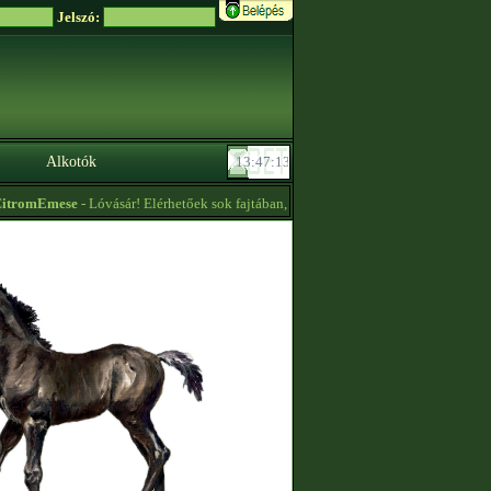
Jelszó:
Alkotók
tromEmese
- Lóvásár! Elérhetőek sok fajtában, olcsó áron, sőt ingyen is lovak! Rés