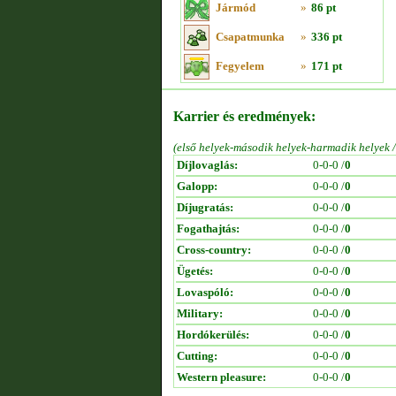
Jármód
»
86 pt
Csapatmunka
»
336 pt
Fegyelem
»
171 pt
Karrier és eredmények:
(első helyek-második helyek-harmadik helyek 
Díjlovaglás:
0-0-0 /
0
Galopp:
0-0-0 /
0
Díjugratás:
0-0-0 /
0
Fogathajtás:
0-0-0 /
0
Cross-country:
0-0-0 /
0
Ügetés:
0-0-0 /
0
Lovaspóló:
0-0-0 /
0
Military:
0-0-0 /
0
Hordókerülés:
0-0-0 /
0
Cutting:
0-0-0 /
0
Western pleasure:
0-0-0 /
0