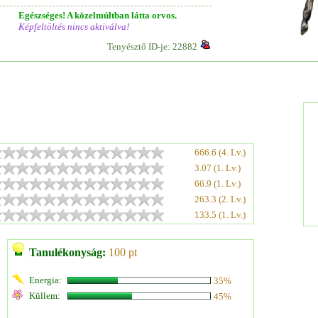
Egészséges! A közelmúltban látta orvos.
Képfeltöltés nincs aktiválva!
Tenyésztő ID-je: 22882
666.6 (4. Lv.)
3.07 (1. Lv.)
66.9 (1. Lv.)
263.3 (2. Lv.)
133.5 (1. Lv.)
Tanulékonyság:
100 pt
Energia:
35%
Küllem:
45%