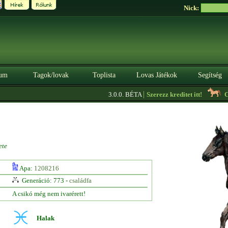
Nick:
um
Tagok/lovak
Toplista
Lovas Játékok
Segítség
|
3.0.0. BÉTA
Szerezz kreditet itt!
Ci
ete
Apa:
1208216
Generáció: 773 -
családfa
A csikó még nem ivarérett!
Halak