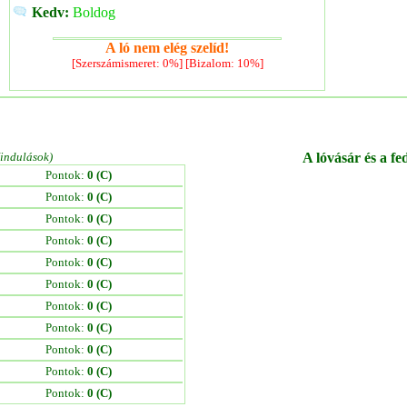
Kedv:
Boldog
A ló nem elég szelíd!
[Szerszámismeret: 0%] [Bizalom: 10%]
/indulások)
A lóvásár és a fe
Pontok:
0 (C)
Pontok:
0 (C)
Pontok:
0 (C)
Pontok:
0 (C)
Pontok:
0 (C)
Pontok:
0 (C)
Pontok:
0 (C)
Pontok:
0 (C)
Pontok:
0 (C)
Pontok:
0 (C)
Pontok:
0 (C)