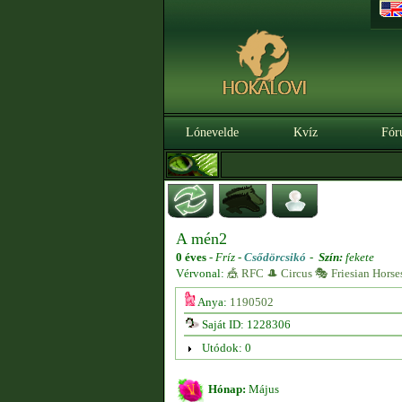
Lónevelde
Kvíz
Fór
A mén2
0 éves
-
Fríz -
Csődörcsikó
-
Szín:
fekete
Vérvonal:
🎪 RFC 🎩 Circus 🎭 Friesian Horse
Anya:
1190502
Saját ID: 1228306
Utódok: 0
Hónap:
Május