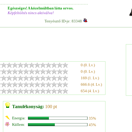
Egészséges! A közelmúltban látta orvos.
Képfeltöltés nincs aktiválva!
Tenyésztő ID-je: 83348
0 (0. Lv.)
0 (0. Lv.)
169 (1. Lv.)
666.6 (4. Lv.)
654 (4. Lv.)
Tanulékonyság:
100 pt
Energia:
35%
Küllem:
45%