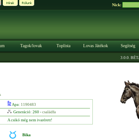
Nick:
um
Tagok/lovak
Toplista
Lovas Játékok
Segítség
|
3.0.0. BÉTA
s
Apa:
1190483
Generáció: 260 -
családfa
A csikó még nem ivarérett!
Bika