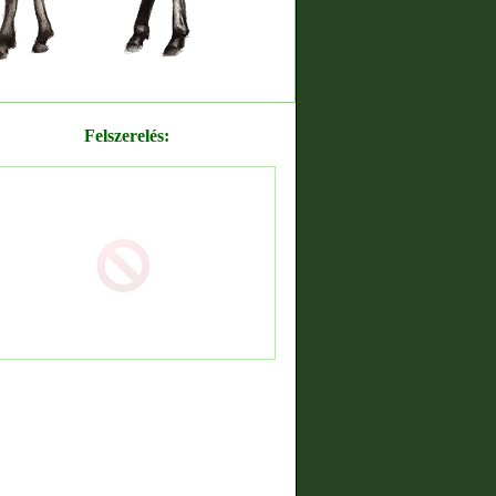
Felszerelés: