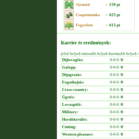
Jármód
»
159 pt
Csapatmunka
»
625 pt
Fegyelem
»
613 pt
Karrier és eredmények:
(első helyek-második helyek-harmadik helyek 
Díjlovaglás:
0-0-0 /
0
Galopp:
0-0-0 /
0
Díjugratás:
0-0-0 /
0
Fogathajtás:
0-0-0 /
0
Cross-country:
0-0-0 /
0
Ügetés:
0-0-0 /
0
Lovaspóló:
0-0-0 /
0
Military:
0-0-0 /
0
Hordókerülés:
0-0-0 /
0
Cutting:
0-0-0 /
0
Western pleasure:
0-0-0 /
0