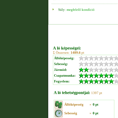
Súly:
megfelelő kondíció
A ló képességei:
Σ Összesen:
1489.6
pt
Állóképesség:
Sebesség:
Jármód:
Csapatmunka:
Fegyelem:
A ló tehetségpontjai:
1397 pt
Állóképesség
»
0 pt
Sebesség
»
0 pt