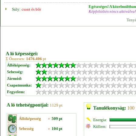
Egészséges! A közelmúltban 
Súly:
csont és bőr
Képfeltöltés nincs aktiválva!
Tenyé
A ló képességei:
Σ Összesen:
1476.406
pt
Állóképesség:
Sebesség:
Jármód:
Csapatmunka:
Fegyelem:
A ló tehetségpontjai:
1129 pt
Tanulékonyság:
100 
Állóképesség
»
509 pt
Energia:
Küllem:
Sebesség
»
104 pt