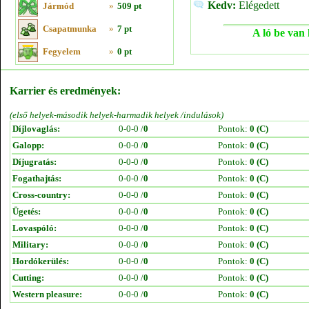
Kedv:
Elégedett
Jármód
»
509 pt
Csapatmunka
»
7 pt
A ló be van 
Fegyelem
»
0 pt
Karrier és eredmények:
(első helyek-második helyek-harmadik helyek /indulások)
Díjlovaglás:
0-0-0 /
0
Pontok:
0 (C)
Galopp:
0-0-0 /
0
Pontok:
0 (C)
Díjugratás:
0-0-0 /
0
Pontok:
0 (C)
Fogathajtás:
0-0-0 /
0
Pontok:
0 (C)
Cross-country:
0-0-0 /
0
Pontok:
0 (C)
Ügetés:
0-0-0 /
0
Pontok:
0 (C)
Lovaspóló:
0-0-0 /
0
Pontok:
0 (C)
Military:
0-0-0 /
0
Pontok:
0 (C)
Hordókerülés:
0-0-0 /
0
Pontok:
0 (C)
Cutting:
0-0-0 /
0
Pontok:
0 (C)
Western pleasure:
0-0-0 /
0
Pontok:
0 (C)