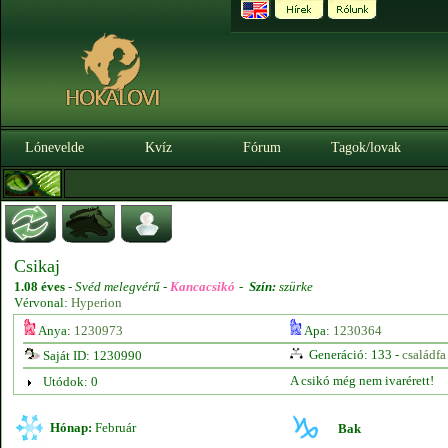
Lónevelde
Kvíz
Fórum
Tagok/lovak
Csikaj
1.08 éves
-
Svéd melegvérű -
Kancacsikó
-
Szín:
szürke
Vérvonal:
Hyperion
Anya:
1230973
Apa:
1230364
Generáció: 133 -
családfa
Saját ID: 1230990
A csikó még nem ivarérett!
Utódok: 0
Hónap:
Február
Bak