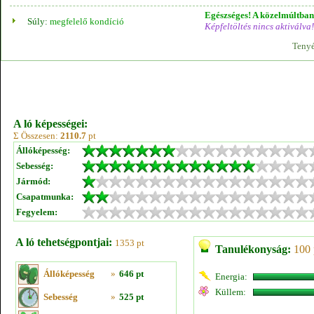
Egészséges! A közelmúltban 
Súly:
megfelelő kondíció
Képfeltöltés nincs aktiválva!
Tenyé
A ló képességei:
Σ Összesen:
2110.7
pt
Állóképesség:
Sebesség:
Jármód:
Csapatmunka:
Fegyelem:
A ló tehetségpontjai:
1353 pt
Tanulékonyság:
100 
Állóképesség
»
646 pt
Energia:
Küllem:
Sebesség
»
525 pt