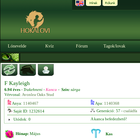
Lónevelde
Kvíz
Fórum
Tagok/lovak
F Kayleigh
6.94 éves
-
Trakehneni -
Kanca
-
Szín:
sárga
Vérvonal:
Avonlea Oaks Stud
Anya:
1140467
Apa:
1140368
Generáció: 57 -
családfa
Saját ID: 1232614
A kanca befedezhető!
Utódok: 0
Hónap:
Május
Kos