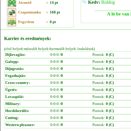
Kedv:
Boldog
Jármód
»
14 pt
Csapatmunka
»
168 pt
A ló be van 
Fegyelem
»
0 pt
Karrier és eredmények:
(első helyek-második helyek-harmadik helyek /indulások)
Díjlovaglás:
0-0-0 /
0
Pontok:
0 (C)
Galopp:
0-0-0 /
0
Pontok:
0 (C)
Díjugratás:
0-0-0 /
0
Pontok:
0 (C)
Fogathajtás:
0-0-0 /
0
Pontok:
0 (C)
Cross-country:
0-0-0 /
0
Pontok:
0 (C)
Ügetés:
0-0-0 /
0
Pontok:
0 (C)
Lovaspóló:
0-0-0 /
0
Pontok:
0 (C)
Military:
0-0-0 /
0
Pontok:
0 (C)
Hordókerülés:
0-0-0 /
0
Pontok:
0 (C)
Cutting:
0-0-0 /
0
Pontok:
0 (C)
Western pleasure:
0-0-0 /
0
Pontok:
0 (C)