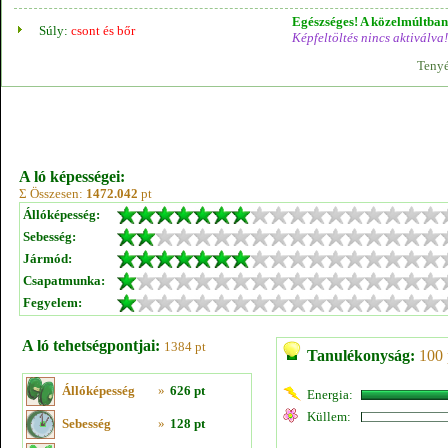
Egészséges! A közelmúltban 
Súly:
csont és bőr
Képfeltöltés nincs aktiválva!
Tenyé
A ló képességei:
Σ Összesen:
1472.042
pt
Állóképesség:
Sebesség:
Jármód:
Csapatmunka:
Fegyelem:
A ló tehetségpontjai:
1384 pt
Tanulékonyság:
100 
Állóképesség
»
626 pt
Energia:
Küllem:
Sebesség
»
128 pt