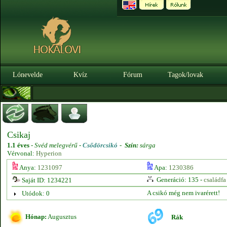
Lónevelde
Kvíz
Fórum
Tagok/lovak
Csikaj
1.1 éves
-
Svéd melegvérű -
Csődörcsikó
-
Szín:
sárga
Vérvonal:
Hyperion
Anya:
1231097
Apa:
1230386
Generáció: 135 -
családfa
Saját ID: 1234221
A csikó még nem ivarérett!
Utódok: 0
Hónap:
Augusztus
Rák