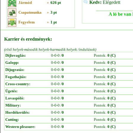
Kedv:
Elégedett
Jármód
»
626 pt
Csapatmunka
»
3 pt
A ló be van 
Fegyelem
»
1 pt
Karrier és eredmények:
(első helyek-második helyek-harmadik helyek /indulások)
Díjlovaglás:
0-0-0 /
0
Pontok:
0 (C)
Galopp:
0-0-0 /
0
Pontok:
0 (C)
Díjugratás:
0-0-0 /
0
Pontok:
0 (C)
Fogathajtás:
0-0-0 /
0
Pontok:
0 (C)
Cross-country:
0-0-0 /
0
Pontok:
0 (C)
Ügetés:
0-0-0 /
0
Pontok:
0 (C)
Lovaspóló:
0-0-0 /
0
Pontok:
0 (C)
Military:
0-0-0 /
0
Pontok:
0 (C)
Hordókerülés:
0-0-0 /
0
Pontok:
0 (C)
Cutting:
0-0-0 /
0
Pontok:
0 (C)
Western pleasure:
0-0-0 /
0
Pontok:
0 (C)