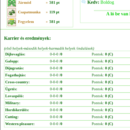
Kedv:
Boldog
Jármód
»
581 pt
Csapatmunka
»
119 pt
A ló be van 
Fegyelem
»
581 pt
Karrier és eredmények:
(első helyek-második helyek-harmadik helyek /indulások)
Díjlovaglás:
0-0-0 /
0
Pontok:
0 (C)
Galopp:
0-0-0 /
0
Pontok:
0 (C)
Díjugratás:
0-0-0 /
0
Pontok:
0 (C)
Fogathajtás:
0-0-0 /
0
Pontok:
0 (C)
Cross-country:
0-0-0 /
0
Pontok:
0 (C)
Ügetés:
0-0-0 /
0
Pontok:
0 (C)
Lovaspóló:
0-0-0 /
0
Pontok:
0 (C)
Military:
0-0-0 /
0
Pontok:
0 (C)
Hordókerülés:
0-0-0 /
0
Pontok:
0 (C)
Cutting:
0-0-0 /
0
Pontok:
0 (C)
Western pleasure:
0-0-0 /
0
Pontok:
0 (C)