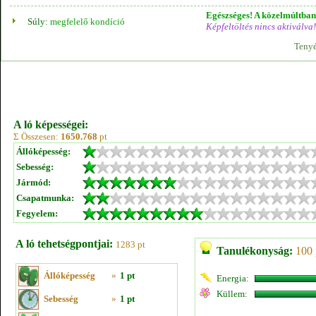
Egészséges! A közelmúltban 
Súly:
megfelelő kondíció
Képfeltöltés nincs aktiválva!
Tenyé
A ló képességei:
Σ Összesen:
1650.768
pt
Állóképesség:
Sebesség:
Jármód:
Csapatmunka:
Fegyelem:
A ló tehetségpontjai:
1283 pt
Tanulékonyság:
100 
Állóképesség
»
1 pt
Energia:
Küllem:
Sebesség
»
1 pt