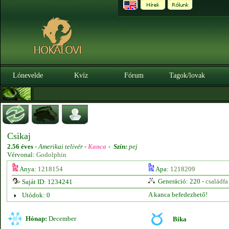
Lónevelde
Kvíz
Fórum
Tagok/lovak
Csikaj
2.56 éves
-
Amerikai telivér -
Kanca
-
Szín:
pej
Vérvonal:
Godolphin
Anya:
1218154
Apa:
1218209
Generáció: 220 -
családfa
Saját ID: 1234241
A kanca befedezhető!
Utódok: 0
Hónap:
December
Bika