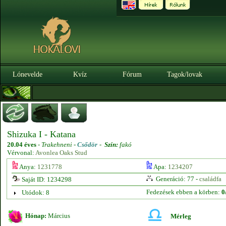
Lónevelde
Kvíz
Fórum
Tagok/lovak
Shizuka I - Katana
20.04 éves
-
Trakehneni -
Csődör
-
Szín:
fakó
Vérvonal:
Avonlea Oaks Stud
Anya:
1231778
Apa:
1234207
Generáció: 77 -
családfa
Saját ID: 1234298
Fedezések ebben a körben:
0
Utódok: 8
Hónap:
Március
Mérleg