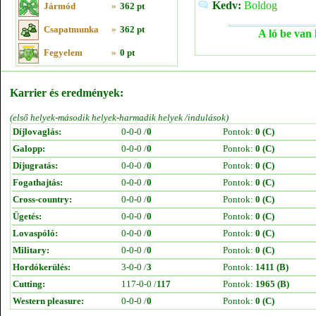
Kedv:
Boldog
Jármód
»
362 pt
Csapatmunka
»
362 pt
A ló be van 
Fegyelem
»
0 pt
Karrier és eredmények:
(első helyek-második helyek-harmadik helyek /indulások)
Díjlovaglás:
0-0-0 /
0
Pontok:
0 (C)
Galopp:
0-0-0 /
0
Pontok:
0 (C)
Díjugratás:
0-0-0 /
0
Pontok:
0 (C)
Fogathajtás:
0-0-0 /
0
Pontok:
0 (C)
Cross-country:
0-0-0 /
0
Pontok:
0 (C)
Ügetés:
0-0-0 /
0
Pontok:
0 (C)
Lovaspóló:
0-0-0 /
0
Pontok:
0 (C)
Military:
0-0-0 /
0
Pontok:
0 (C)
Hordókerülés:
3-0-0 /
3
Pontok:
1411 (B)
Cutting:
117-0-0 /
117
Pontok:
1965 (B)
Western pleasure:
0-0-0 /
0
Pontok:
0 (C)