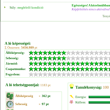
Egészséges! A közelmúltban 
Súly:
megfelelő kondíció
Képfeltöltés nincs aktiválva!
Tenyé
A ló képességei:
Σ Összesen:
5456.989
pt
Állóképesség:
Sebesség:
Jármód:
Csapatmunka:
Fegyelem:
A ló tehetségpontjai:
1183 pt
Tanulékonyság:
100 
Állóképesség
»
362 pt
Energia:
Küllem:
Sebesség
»
97 pt