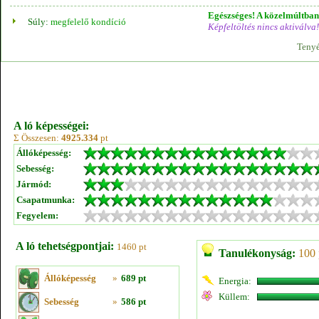
Egészséges! A közelmúltban 
Súly:
megfelelő kondíció
Képfeltöltés nincs aktiválva!
Tenyé
A ló képességei:
Σ Összesen:
4925.334
pt
Állóképesség:
Sebesség:
Jármód:
Csapatmunka:
Fegyelem:
A ló tehetségpontjai:
1460 pt
Tanulékonyság:
100 
Állóképesség
»
689 pt
Energia:
Küllem:
Sebesség
»
586 pt