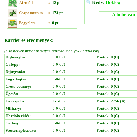
Kedv:
Boldog
Jármód
»
12 pt
Csapatmunka
»
173 pt
A ló be van 
Fegyelem
»
0 pt
Karrier és eredmények:
(első helyek-második helyek-harmadik helyek /indulások)
Díjlovaglás:
0-0-0 /
0
Pontok:
0 (C)
Galopp:
0-0-0 /
0
Pontok:
0 (C)
Díjugratás:
0-0-0 /
0
Pontok:
0 (C)
Fogathajtás:
0-0-0 /
0
Pontok:
0 (C)
Cross-country:
0-0-0 /
0
Pontok:
0 (C)
Ügetés:
0-0-0 /
0
Pontok:
0 (C)
Lovaspóló:
1-1-0 /
2
Pontok:
2756 (A)
Military:
0-0-0 /
0
Pontok:
0 (C)
Hordókerülés:
0-0-0 /
0
Pontok:
0 (C)
Cutting:
0-0-0 /
0
Pontok:
0 (C)
Western pleasure:
0-0-0 /
0
Pontok:
0 (C)