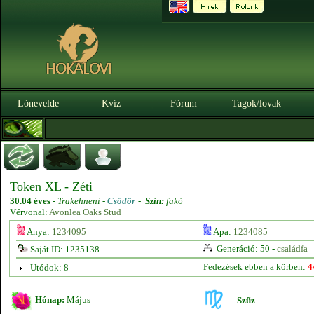
Lónevelde
Kvíz
Fórum
Tagok/lovak
Token XL - Zéti
30.04 éves
-
Trakehneni -
Csődör
-
Szín:
fakó
Vérvonal:
Avonlea Oaks Stud
Anya:
1234095
Apa:
1234085
Generáció: 50 -
családfa
Saját ID: 1235138
Fedezések ebben a körben:
4
Utódok: 8
Hónap:
Május
Szűz