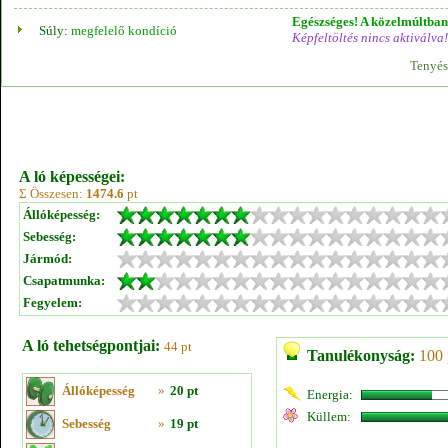
Egészséges! A közelmúltban 
Súly:
megfelelő kondíció
Képfeltöltés nincs aktiválva!
Tenyés
A ló képességei:
Σ Összesen:
1474.6
pt
Állóképesség:
Sebesség:
Jármód:
Csapatmunka:
Fegyelem:
A ló tehetségpontjai:
44 pt
Tanulékonyság:
100 
Állóképesség
»
20 pt
Energia:
Küllem:
Sebesség
»
19 pt