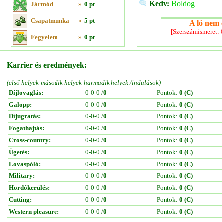
Kedv:
Boldog
Jármód
»
0 pt
Csapatmunka
»
5 pt
A ló nem e
[Szerszámismeret:
Fegyelem
»
0 pt
Karrier és eredmények:
(első helyek-második helyek-harmadik helyek /indulások)
Díjlovaglás:
0-0-0 /
0
Pontok:
0 (C)
Galopp:
0-0-0 /
0
Pontok:
0 (C)
Díjugratás:
0-0-0 /
0
Pontok:
0 (C)
Fogathajtás:
0-0-0 /
0
Pontok:
0 (C)
Cross-country:
0-0-0 /
0
Pontok:
0 (C)
Ügetés:
0-0-0 /
0
Pontok:
0 (C)
Lovaspóló:
0-0-0 /
0
Pontok:
0 (C)
Military:
0-0-0 /
0
Pontok:
0 (C)
Hordókerülés:
0-0-0 /
0
Pontok:
0 (C)
Cutting:
0-0-0 /
0
Pontok:
0 (C)
Western pleasure:
0-0-0 /
0
Pontok:
0 (C)