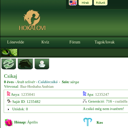
Lónevelde
Kvíz
Fórum
Tagok/lovak
Csikaj
0 éves
-
Arab telivér -
Csődörcsikó
-
Szín:
sárga
Vérvonal:
Baz-Hoshaba Arabian
Anya:
1235041
Apa:
1235247
Generáció: 716 -
családfa
Saját ID: 1235482
A csikó még nem ivarérett!
Utódok: 0
Hónap:
Április
Kos