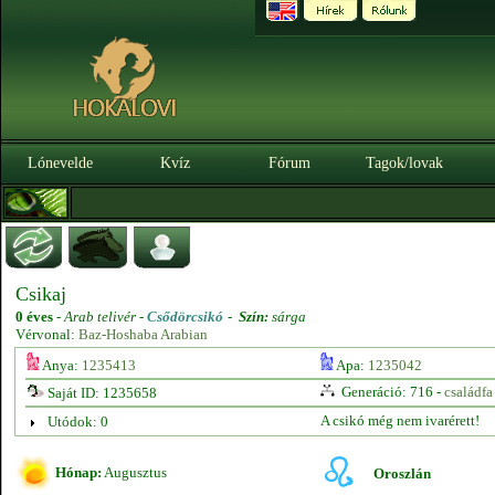
Lónevelde
Kvíz
Fórum
Tagok/lovak
Csikaj
0 éves
-
Arab telivér -
Csődörcsikó
-
Szín:
sárga
Vérvonal:
Baz-Hoshaba Arabian
Anya:
1235413
Apa:
1235042
Generáció: 716 -
családfa
Saját ID: 1235658
A csikó még nem ivarérett!
Utódok: 0
Hónap:
Augusztus
Oroszlán