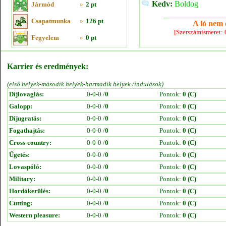
Kedv:
Boldog
Jármód
»
2 pt
Csapatmunka
»
126 pt
A ló nem e
[Szerszámismeret:
Fegyelem
»
0 pt
Karrier és eredmények:
(első helyek-második helyek-harmadik helyek /indulások)
Díjlovaglás:
0-0-0 /
0
Pontok:
0 (C)
Galopp:
0-0-0 /
0
Pontok:
0 (C)
Díjugratás:
0-0-0 /
0
Pontok:
0 (C)
Fogathajtás:
0-0-0 /
0
Pontok:
0 (C)
Cross-country:
0-0-0 /
0
Pontok:
0 (C)
Ügetés:
0-0-0 /
0
Pontok:
0 (C)
Lovaspóló:
0-0-0 /
0
Pontok:
0 (C)
Military:
0-0-0 /
0
Pontok:
0 (C)
Hordókerülés:
0-0-0 /
0
Pontok:
0 (C)
Cutting:
0-0-0 /
0
Pontok:
0 (C)
Western pleasure:
0-0-0 /
0
Pontok:
0 (C)