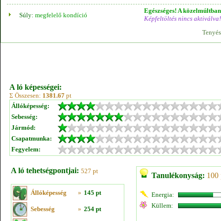
Egészséges! A közelmúltban 
Súly:
megfelelő kondíció
Képfeltöltés nincs aktiválva!
Tenyés
A ló képességei:
Σ Összesen:
1381.67
pt
Állóképesség:
Sebesség:
Jármód:
Csapatmunka:
Fegyelem:
A ló tehetségpontjai:
527 pt
Tanulékonyság:
100 
Állóképesség
»
145 pt
Energia:
Küllem:
Sebesség
»
254 pt