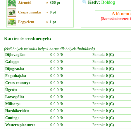
Kedv:
Boldog
Jármód
»
366 pt
Csapatmunka
»
0 pt
A ló nem e
[Szerszámismeret:
Fegyelem
»
1 pt
Karrier és eredmények:
(első helyek-második helyek-harmadik helyek /indulások)
Díjlovaglás:
0-0-0 /
0
Pontok:
0 (C)
Galopp:
0-0-0 /
0
Pontok:
0 (C)
Díjugratás:
0-0-0 /
0
Pontok:
0 (C)
Fogathajtás:
0-0-0 /
0
Pontok:
0 (C)
Cross-country:
0-0-0 /
0
Pontok:
0 (C)
Ügetés:
0-0-0 /
0
Pontok:
0 (C)
Lovaspóló:
0-0-0 /
0
Pontok:
0 (C)
Military:
0-0-0 /
0
Pontok:
0 (C)
Hordókerülés:
0-0-0 /
0
Pontok:
0 (C)
Cutting:
0-0-0 /
0
Pontok:
0 (C)
Western pleasure:
0-0-0 /
0
Pontok:
0 (C)