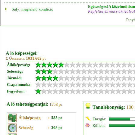
Egészséges! A közelmúltban 
Súly:
megfelelő kondíció
Képfeltöltés nincs aktiválva!
Tenyé
A ló képességei:
Σ Összesen:
1031.602
pt
Állóképesség:
Sebesség:
Jármód:
Csapatmunka:
Fegyelem:
A ló tehetségpontjai:
1258 pt
Tanulékonyság:
100 
Állóképesség
»
583 pt
Energia:
Küllem:
Sebesség
»
308 pt