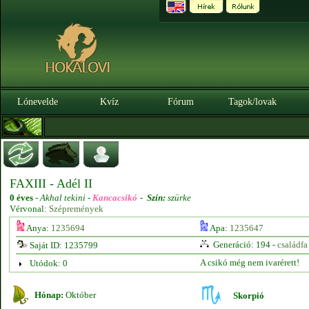
Lónevelde
Kvíz
Fórum
Tagok/lovak
FAXIII - Adél II
0 éves
-
Akhal tekini -
Kancacsikó
-
Szín:
szürke
Vérvonal:
Szépremények
Anya:
1235694
Apa:
1235647
Generáció: 194 -
családfa
Saját ID: 1235799
A csikó még nem ivarérett!
Utódok: 0
Hónap:
Október
Skorpió