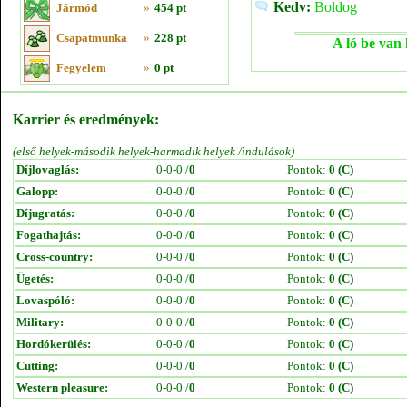
Kedv:
Boldog
Jármód
»
454 pt
Csapatmunka
»
228 pt
A ló be van 
Fegyelem
»
0 pt
Karrier és eredmények:
(első helyek-második helyek-harmadik helyek /indulások)
Díjlovaglás:
0-0-0 /
0
Pontok:
0 (C)
Galopp:
0-0-0 /
0
Pontok:
0 (C)
Díjugratás:
0-0-0 /
0
Pontok:
0 (C)
Fogathajtás:
0-0-0 /
0
Pontok:
0 (C)
Cross-country:
0-0-0 /
0
Pontok:
0 (C)
Ügetés:
0-0-0 /
0
Pontok:
0 (C)
Lovaspóló:
0-0-0 /
0
Pontok:
0 (C)
Military:
0-0-0 /
0
Pontok:
0 (C)
Hordókerülés:
0-0-0 /
0
Pontok:
0 (C)
Cutting:
0-0-0 /
0
Pontok:
0 (C)
Western pleasure:
0-0-0 /
0
Pontok:
0 (C)