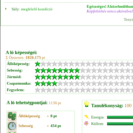
Egészséges! A közelmúltban 
Súly:
megfelelő kondíció
Képfeltöltés nincs aktiválva!
Tenyé
A ló képességei:
Σ Összesen:
1826.175
pt
Állóképesség:
Sebesség:
Jármód:
Csapatmunka:
Fegyelem:
A ló tehetségpontjai:
1136 pt
Tanulékonyság:
100 
Állóképesség
»
0 pt
Energia:
Küllem:
Sebesség
»
454 pt