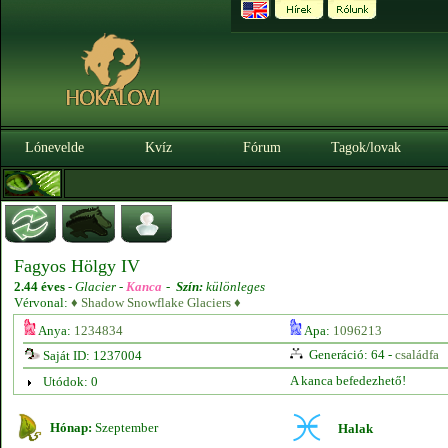
Lónevelde
Kvíz
Fórum
Tagok/lovak
Fagyos Hölgy IV
2.44 éves
-
Glacier -
Kanca
-
Szín:
különleges
Vérvonal:
♦ Shadow Snowflake Glaciers ♦
Anya:
1234834
Apa:
1096213
Generáció: 64 -
családfa
Saját ID: 1237004
A kanca befedezhető!
Utódok: 0
Hónap:
Szeptember
Halak