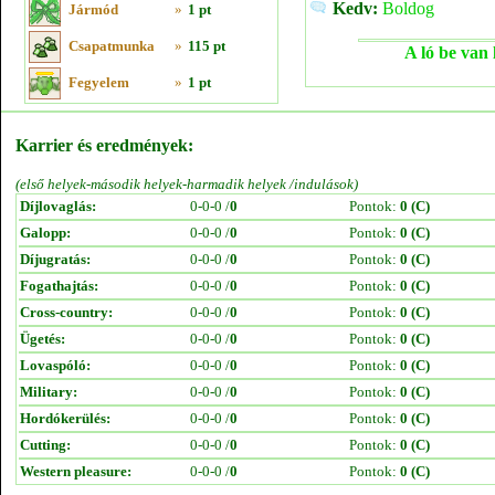
Kedv:
Boldog
Jármód
»
1 pt
Csapatmunka
»
115 pt
A ló be van 
Fegyelem
»
1 pt
Karrier és eredmények:
(első helyek-második helyek-harmadik helyek /indulások)
Díjlovaglás:
0-0-0 /
0
Pontok:
0 (C)
Galopp:
0-0-0 /
0
Pontok:
0 (C)
Díjugratás:
0-0-0 /
0
Pontok:
0 (C)
Fogathajtás:
0-0-0 /
0
Pontok:
0 (C)
Cross-country:
0-0-0 /
0
Pontok:
0 (C)
Ügetés:
0-0-0 /
0
Pontok:
0 (C)
Lovaspóló:
0-0-0 /
0
Pontok:
0 (C)
Military:
0-0-0 /
0
Pontok:
0 (C)
Hordókerülés:
0-0-0 /
0
Pontok:
0 (C)
Cutting:
0-0-0 /
0
Pontok:
0 (C)
Western pleasure:
0-0-0 /
0
Pontok:
0 (C)