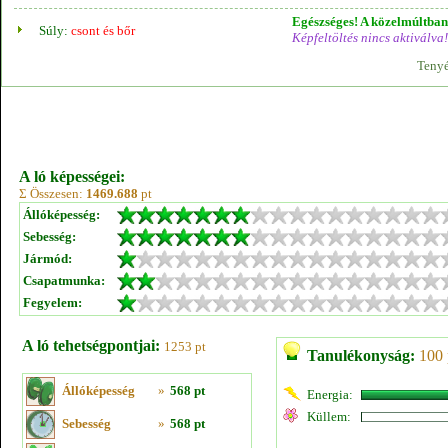
Egészséges! A közelmúltban 
Súly:
csont és bőr
Képfeltöltés nincs aktiválva!
Tenyé
A ló képességei:
Σ Összesen:
1469.688
pt
Állóképesség:
Sebesség:
Jármód:
Csapatmunka:
Fegyelem:
A ló tehetségpontjai:
1253 pt
Tanulékonyság:
100 
Állóképesség
»
568 pt
Energia:
Küllem:
Sebesség
»
568 pt