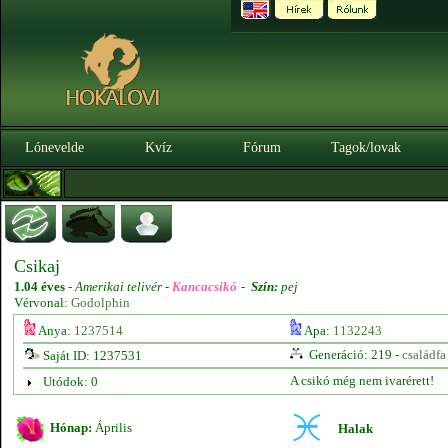
Lónevelde
Kvíz
Fórum
Tagok/lovak
Csikaj
1.04 éves
-
Amerikai telivér -
Kancacsikó
-
Szín:
pej
Vérvonal:
Godolphin
Anya:
1237514
Apa:
1132243
Generáció: 219 -
családfa
Saját ID: 1237531
A csikó még nem ivarérett!
Utódok: 0
Hónap:
Április
Halak