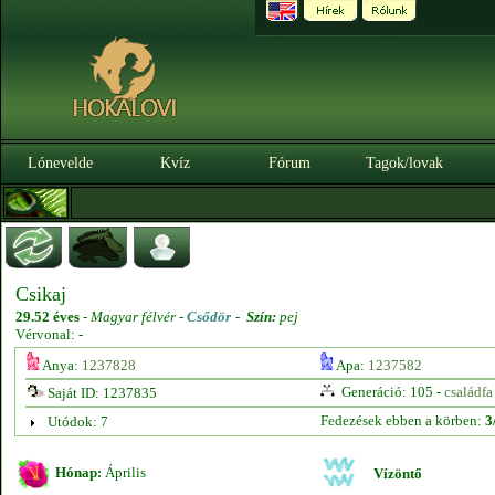
Lónevelde
Kvíz
Fórum
Tagok/lovak
Csikaj
29.52 éves
-
Magyar félvér -
Csődör
-
Szín:
pej
Vérvonal: -
Anya:
1237828
Apa:
1237582
Generáció: 105 -
családfa
Saját ID: 1237835
Fedezések ebben a körben:
3
Utódok: 7
Hónap:
Április
Vízöntő