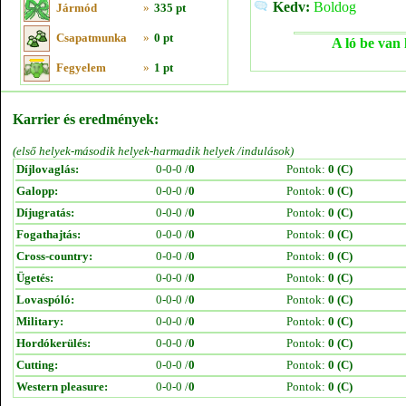
Kedv:
Boldog
Jármód
»
335 pt
Csapatmunka
»
0 pt
A ló be van 
Fegyelem
»
1 pt
Karrier és eredmények:
(első helyek-második helyek-harmadik helyek /indulások)
Díjlovaglás:
0-0-0 /
0
Pontok:
0 (C)
Galopp:
0-0-0 /
0
Pontok:
0 (C)
Díjugratás:
0-0-0 /
0
Pontok:
0 (C)
Fogathajtás:
0-0-0 /
0
Pontok:
0 (C)
Cross-country:
0-0-0 /
0
Pontok:
0 (C)
Ügetés:
0-0-0 /
0
Pontok:
0 (C)
Lovaspóló:
0-0-0 /
0
Pontok:
0 (C)
Military:
0-0-0 /
0
Pontok:
0 (C)
Hordókerülés:
0-0-0 /
0
Pontok:
0 (C)
Cutting:
0-0-0 /
0
Pontok:
0 (C)
Western pleasure:
0-0-0 /
0
Pontok:
0 (C)