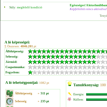
Egészséges! A közelmúltban 
Súly:
megfelelő kondíció
Képfeltöltés nincs aktiválva!
Tenyé
A ló képességei:
Σ Összesen:
4846.201
pt
Állóképesség:
Sebesség:
Jármód:
Csapatmunka:
Fegyelem:
A ló tehetségpontjai:
1082 pt
Tanulékonyság:
100 
Állóképesség
»
511 pt
Energia:
Küllem:
Sebesség
»
235 pt