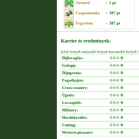
Jármód
»
1 pt
Csapatmunka
»
387 pt
Fegyelem
»
387 pt
Karrier és eredmények:
(első helyek-második helyek-harmadik helyek 
Díjlovaglás:
0-0-0 /
0
Galopp:
0-0-0 /
0
Díjugratás:
0-0-0 /
0
Fogathajtás:
0-0-0 /
0
Cross-country:
0-0-0 /
0
Ügetés:
0-0-0 /
0
Lovaspóló:
0-0-0 /
0
Military:
0-0-0 /
0
Hordókerülés:
0-0-0 /
0
Cutting:
0-0-0 /
0
Western pleasure:
0-0-0 /
0