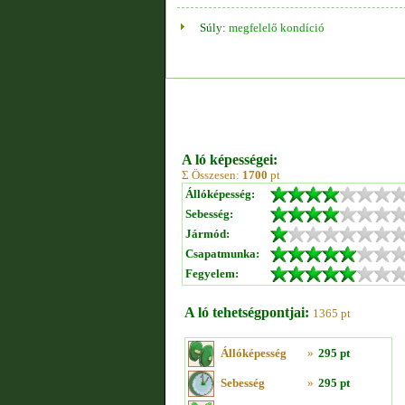
Súly:
megfelelő kondíció
A ló képességei:
Σ Összesen:
1700
pt
Állóképesség:
Sebesség:
Jármód:
Csapatmunka:
Fegyelem:
A ló tehetségpontjai:
1365 pt
Állóképesség
»
295 pt
Sebesség
»
295 pt