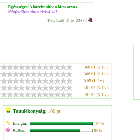
Egészséges! A közelmúltban látta orvos.
Képfeltöltés nincs aktiválva!
Tenyésztő ID-je: 22882
368.01 (2. Lv.)
368.01 (2. Lv.)
0.05 (1. Lv.)
481.96 (3. Lv.)
481.96 (3. Lv.)
Tanulékonyság:
100 pt
Energia:
100%
Küllem:
80%