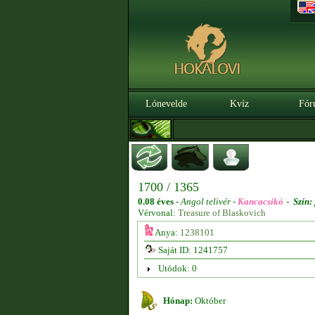
Lónevelde
Kvíz
Fór
1700 / 1365
0.08 éves
-
Angol telivér -
Kancacsikó
-
Szín:
Vérvonal:
Treasure of Blaskovich
Anya:
1238101
Saját ID: 1241757
Utódok: 0
Hónap:
Október