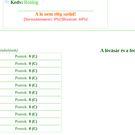
Kedv:
Boldog
A ló nem elég szelíd!
[Szerszámismeret: 0%] [Bizalom: 44%]
/indulások)
A lóvásár és a fe
Pontok:
0 (C)
Pontok:
0 (C)
Pontok:
0 (C)
Pontok:
0 (C)
Pontok:
0 (C)
Pontok:
0 (C)
Pontok:
0 (C)
Pontok:
0 (C)
Pontok:
0 (C)
Pontok:
0 (C)
Pontok:
0 (C)