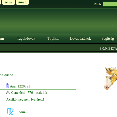
Nick:
um
Tagok/lovak
Toplista
Lovas Játékok
Segítség
|
3.0.0. BÉTA
S
palomino
Apa:
1226393
Generáció: 776 -
családfa
A csikó még nem ivarérett!
Szűz