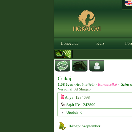
Lónevelde
Kvíz
Fór
Csikaj
1.08 éves
-
Arab telivér -
Kancacsikó
-
Szín:
s
Vérvonal:
Al Shaqab
Anya:
1234698
Saját ID: 1242890
Utódok: 0
Hónap:
Szeptember