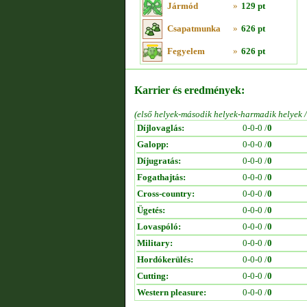
Jármód
»
129 pt
Csapatmunka
»
626 pt
Fegyelem
»
626 pt
Karrier és eredmények:
(első helyek-második helyek-harmadik helyek 
Díjlovaglás:
0-0-0 /
0
Galopp:
0-0-0 /
0
Díjugratás:
0-0-0 /
0
Fogathajtás:
0-0-0 /
0
Cross-country:
0-0-0 /
0
Ügetés:
0-0-0 /
0
Lovaspóló:
0-0-0 /
0
Military:
0-0-0 /
0
Hordókerülés:
0-0-0 /
0
Cutting:
0-0-0 /
0
Western pleasure:
0-0-0 /
0