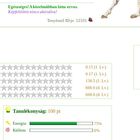
Egészséges! A közelmúltban látta orvos.
Képfeltöltés nincs aktiválva!
Tenyésztő ID-je: 12331
0.15 (1. Lv.)
0.17 (1. Lv.)
136.5 (1. Lv.)
666.6 (4. Lv.)
666.6 (4. Lv.)
Tanulékonyság:
100 pt
Energia:
75%
Küllem:
0%