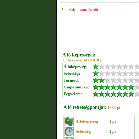
Súly:
csont és bőr
A ló képességei:
Σ Összesen:
1470.019
pt
Állóképesség:
Sebesség:
Jármód:
Csapatmunka:
Fegyelem:
A ló tehetségpontjai:
1383 pt
Állóképesség
»
1 pt
Sebesség
»
1 pt