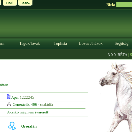
Nick:
um
Tagok/lovak
Toplista
Lovas Játékok
Segítség
|
3.0.0. BÉTA
Szer
zürke
Apa:
1222245
Generáció: 406 -
családfa
A csikó még nem ivarérett!
Oroszlán