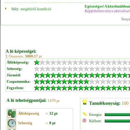
Egészséges! A közelmúltban 
Súly:
megfelelő kondíció
Képfeltöltés nincs aktiválva!
Tenyé
A ló képességei:
Σ Összesen:
5000.17
pt
Állóképesség:
Sebesség:
Jármód:
Csapatmunka:
Fegyelem:
A ló tehetségpontjai:
1470 pt
Tanulékonyság:
100 
Állóképesség
»
32 pt
Energia:
Küllem:
Sebesség
»
0 pt