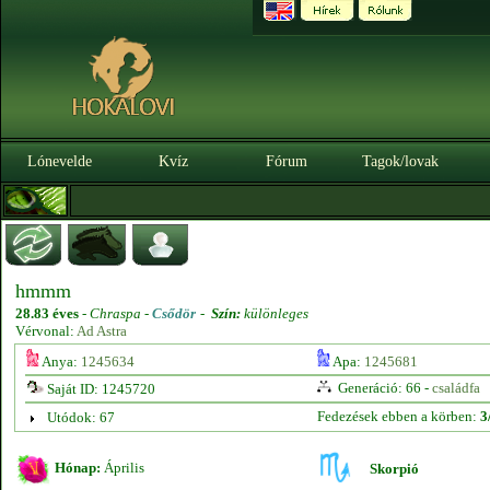
Lónevelde
Kvíz
Fórum
Tagok/lovak
hmmm
28.83 éves
-
Chraspa -
Csődör
-
Szín:
különleges
Vérvonal:
Ad Astra
Anya:
1245634
Apa:
1245681
Generáció: 66 -
családfa
Saját ID: 1245720
Fedezések ebben a körben:
3
Utódok: 67
Hónap:
Április
Skorpió