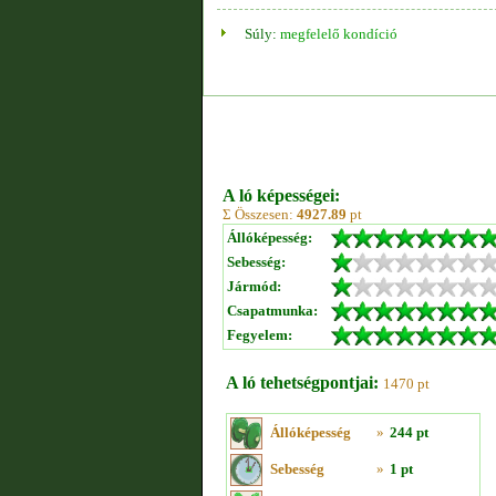
Súly:
megfelelő kondíció
A ló képességei:
Σ Összesen:
4927.89
pt
Állóképesség:
Sebesség:
Jármód:
Csapatmunka:
Fegyelem:
A ló tehetségpontjai:
1470 pt
Állóképesség
»
244 pt
Sebesség
»
1 pt