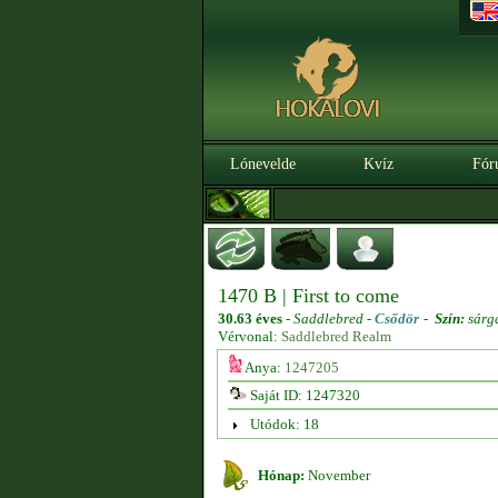
Lónevelde
Kvíz
Fór
1470 B | First to come
30.63 éves
-
Saddlebred -
Csődör
-
Szín:
sárg
Vérvonal:
Saddlebred Realm
Anya:
1247205
Saját ID: 1247320
Utódok: 18
Hónap:
November