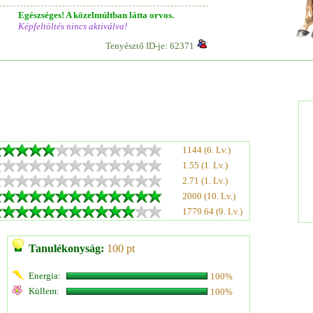
Egészséges! A közelmúltban látta orvos.
Képfeltöltés nincs aktiválva!
Tenyésztő ID-je: 62371
1144 (6. Lv.)
1.55 (1. Lv.)
2.71 (1. Lv.)
2000 (10. Lv.)
1779.64 (9. Lv.)
Tanulékonyság:
100 pt
Energia:
100%
Küllem:
100%