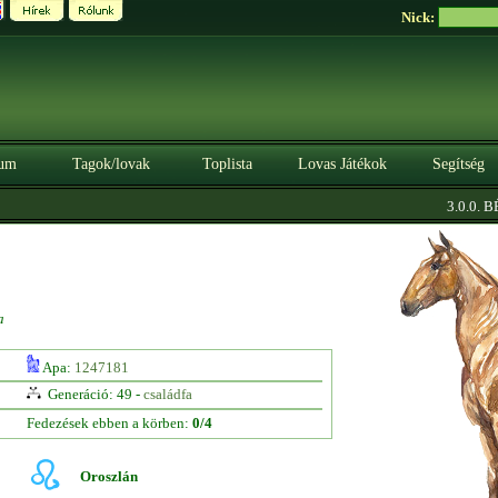
Nick:
um
Tagok/lovak
Toplista
Lovas Játékok
Segítség
3.0.0. BÉ
a
Apa:
1247181
Generáció: 49 -
családfa
Fedezések ebben a körben:
0/4
Oroszlán