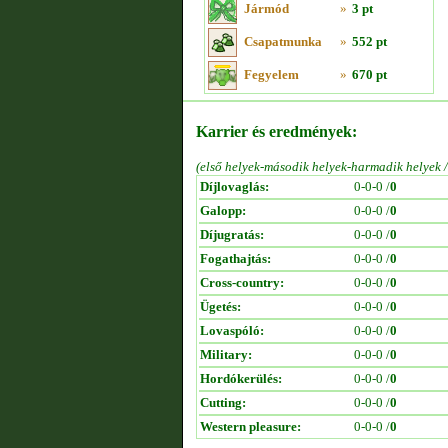
Jármód
»
3 pt
Csapatmunka
»
552 pt
Fegyelem
»
670 pt
Karrier és eredmények:
(első helyek-második helyek-harmadik helyek 
Díjlovaglás:
0-0-0 /
0
Galopp:
0-0-0 /
0
Díjugratás:
0-0-0 /
0
Fogathajtás:
0-0-0 /
0
Cross-country:
0-0-0 /
0
Ügetés:
0-0-0 /
0
Lovaspóló:
0-0-0 /
0
Military:
0-0-0 /
0
Hordókerülés:
0-0-0 /
0
Cutting:
0-0-0 /
0
Western pleasure:
0-0-0 /
0