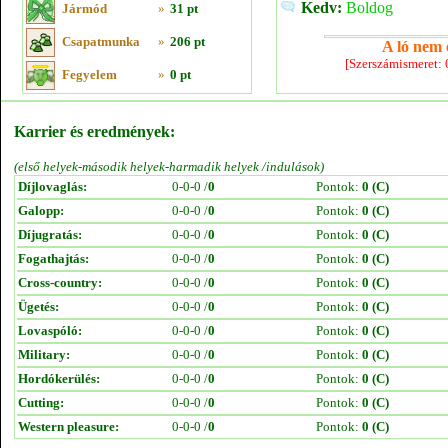
Kedv:
Boldog
Jármód
»
31 pt
Csapatmunka
»
206 pt
A ló nem e
[Szerszámismeret:
Fegyelem
»
0 pt
Karrier és eredmények:
(első helyek-második helyek-harmadik helyek /indulások)
Díjlovaglás:
0-0-0 /
0
Pontok:
0 (C)
Galopp:
0-0-0 /
0
Pontok:
0 (C)
Díjugratás:
0-0-0 /
0
Pontok:
0 (C)
Fogathajtás:
0-0-0 /
0
Pontok:
0 (C)
Cross-country:
0-0-0 /
0
Pontok:
0 (C)
Ügetés:
0-0-0 /
0
Pontok:
0 (C)
Lovaspóló:
0-0-0 /
0
Pontok:
0 (C)
Military:
0-0-0 /
0
Pontok:
0 (C)
Hordókerülés:
0-0-0 /
0
Pontok:
0 (C)
Cutting:
0-0-0 /
0
Pontok:
0 (C)
Western pleasure:
0-0-0 /
0
Pontok:
0 (C)