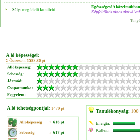
Egészséges! A közelmúltban 
Súly:
megfelelő kondíció
Képfeltöltés nincs aktiválva!
Tenyé
A ló képességei:
Σ Összesen:
1588.86
pt
Állóképesség:
Sebesség:
Jármód:
Csapatmunka:
Fegyelem:
A ló tehetségpontjai:
1470 pt
Tanulékonyság:
100 
Állóképesség
»
616 pt
Energia:
Küllem:
Sebesség
»
617 pt