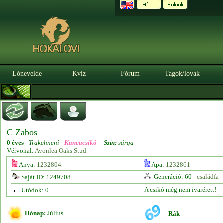
Lónevelde
Kvíz
Fórum
Tagok/lovak
C Zabos
0 éves
-
Trakehneni -
Kancacsikó
-
Szín:
sárga
Vérvonal:
Avonlea Oaks Stud
Anya:
1232804
Apa:
1232861
Generáció: 60 -
családfa
Saját ID: 1249708
A csikó még nem ivarérett!
Utódok: 0
Hónap:
Július
Rák